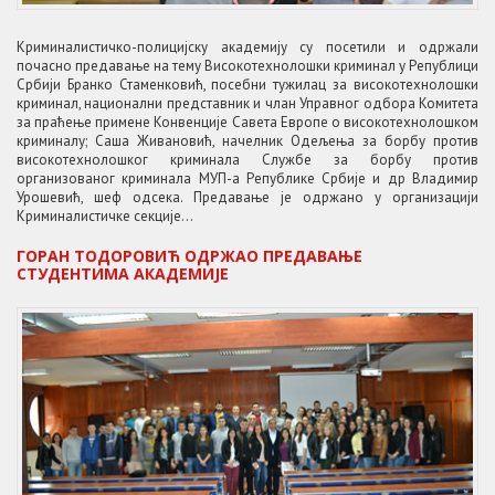
Криминалистичко-полицијску академију су посетили и одржали
почасно предавање на тему Високотехнолошки криминал у Републици
Србији Бранко Стаменковић, посебни тужилац за високотехнолошки
криминал, национални представник и члан Управног одбора Комитета
за праћење примене Конвенције Савета Европе о високотехнолошком
криминалу; Саша Живановић, начелник Одељења за борбу против
високотехнолошког криминала Службе за борбу против
организованог криминала МУП-а Републике Србије и др Владимир
Урошевић, шеф одсека. Предавање је одржано у организацији
Криминалистичке секције...
ГОРАН ТОДОРОВИЋ ОДРЖАО ПРЕДАВАЊЕ
СТУДЕНТИМА АКАДЕМИЈЕ