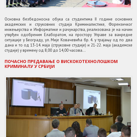
Основна безбедоносна обука са студентима II године основних
академских и струковних студија Криминалистике, Форензичког
инжењерства и Информатике и рачунарства, реализована је на начин
утврђен одобреним Елаборатом, на простору Управе за ванредне
ситуације у Београду, ул. Мије Ковачевића бр. 4. у трајању од по два
дана и то од 13-14. маја (струковне студије) и 21-22. маја (академске
студије) у времену од 8,00 до 14,00 часова...
ПОЧАСНО ПРЕДАВАЊЕ О ВИСКОКОТЕХНОЛОШКОМ
КРИМИНАЛУ У СРБИЈИ