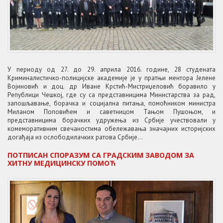
У периоду од 27. до 29. априла 2016. године, 28 студената
Криминалистичко-полицијске академије је у пратњи ментора Јелене
Војиновић и доц. др Иване Крстић-Мистриџеловић боравило у
Републици Чешкој, где су са представницима Министарства за рад,
запошљавање, борачка и социјална питања, помоћником министра
Миланом Поповићем и саветницом Тањом Пушоњом, и
представницима борачких удружења из Србије учествовали у
комеморативним свечаностима обележавања значајних историјских
догађаја из ослободилачких ратова Србије...
ПОТПИСАН СПОРАЗУМ СА ГРАДСКИМ ЗАВОДОМ ЗА
ХИТНУ МЕДИЦИНСКУ ПОМОЋ