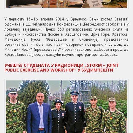
У периоду 13–16. априла 2014. у Врњачкој Бањи (хотел Звезда)
одржана је 11. међународна Конференција „Безбедност саобраћаја у
локалној заједници“. Преко 350 регистрованих учесника скупа из
Србије и иностранства (Босне и Херцеговине, Црне Горе, Хрватске,
Македоније, Руске Федерације и Словеније), представнике
организатора и госте, као први говорници поздравили су доц. др
Миладин Нешић (председавајући организационог одбора) и проф. др
Крсто Липовац (председавајући научног програмског одбора)...
УЧЕШЋЕ СТУДЕНАТА У РАДИОНИЦИ „STORM – JOINT
PUBLIC EXERCISE AND WORKSHOP“ У БУДИМПЕШТИ