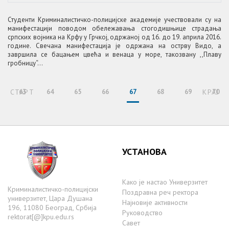
Студенти Криминалистичко-полицијске академије учествовали су на
манифестацији поводом обележавања стогодишњице страдања
српских војника на Крфу у Грчкој, одржаној од 16. до 19. априла 2016.
године. Свечана манифестација је одржана на острву Видо, а
завршила се бацањем цвећа и венаца у море, такозвану ,,Плаву
гробницу“...
СТАРТ
63
64
65
66
67
68
69
КРАЈ
70
УСТАНОВА
Како је настаo Универзитет
Криминалистичко-полицијски
Поздравна реч ректора
универзитет, Цара Душана
Најновије активности
196, 11080 Београд, Србија
Руководство
rektorat[@]kpu.edu.rs
Савет