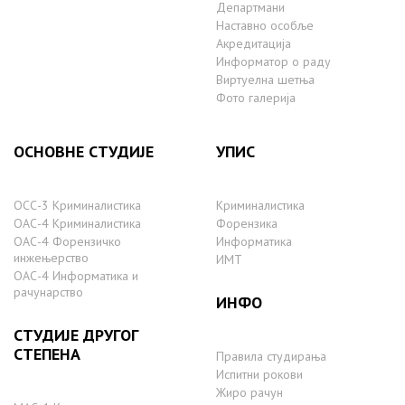
Департмани
Наставно особље
Акредитација
Информатор о раду
Виртуелна шетња
Фото галерија
ОСНОВНЕ СТУДИЈЕ
УПИС
ОСС-3 Криминалистика
Криминалистика
ОАС-4 Криминалистика
Форензика
ОАС-4 Форензичко
Информатика
инжењерство
ИМТ
ОАС-4 Информатика и
рачунарство
ИНФО
СТУДИЈЕ ДРУГОГ
СТЕПЕНА
Правила студирања
Испитни рокови
Жиро рачун