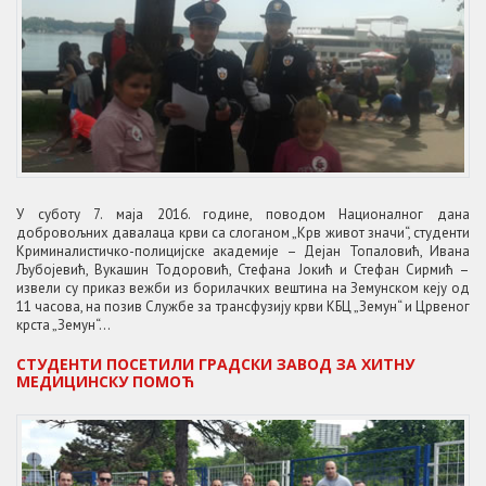
У суботу 7. маја 2016. године, поводом Националног дана
добровољних давалаца крви са слоганом „Крв живот значи“, студенти
Криминалистичко-полицијске академије – Дејан Топаловић, Ивана
Љубојевић, Вукашин Тодоровић, Стефана Јокић и Стефан Сирмић –
извели су приказ вежби из борилачких вештина на Земунском кеју од
11 часова, на позив Службе за трансфузију крви КБЦ „Земун“ и Црвеног
крста „Земун“...
СТУДЕНТИ ПОСЕТИЛИ ГРАДСКИ ЗАВОД ЗА ХИТНУ
МЕДИЦИНСКУ ПОМОЋ