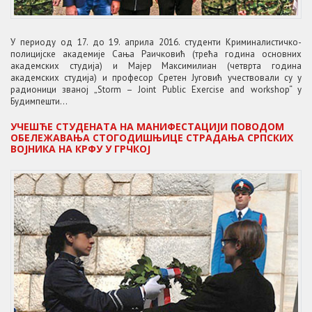
У периоду од 17. до 19. априла 2016. студенти Криминалистичко-
полицијске академије Сања Раичковић (трећа година основних
академских студија) и Мајер Максимилиан (четврта година
академских студија) и професор Сретен Југовић учествовали су у
радионици званој „Storm – Joint Public Exercise and workshop“ у
Будимпешти...
УЧЕШЋЕ СТУДЕНАТА НА МАНИФЕСТАЦИЈИ ПОВОДОМ
ОБЕЛЕЖАВАЊА СТОГОДИШЊИЦЕ СТРАДАЊА СРПСКИХ
ВОЈНИКА НА КРФУ У ГРЧКОЈ