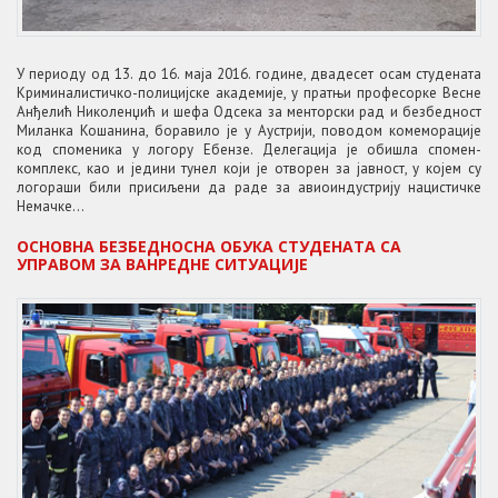
У периоду од 13. до 16. маја 2016. године, двадесет осам студената
Криминалистичко-полицијске академије, у пратњи професорке Весне
Анђелић Николенџић и шефа Одсека за менторски рад и безбедност
Миланка Кошанина, боравило је у Аустрији, поводом комеморације
код споменика у логору Ебензе. Делегација је обишла спомен-
комплекс, као и једини тунел који је отворен за јавност, у којем су
логораши били присиљени да раде за авиоиндустрију нацистичке
Немачке...
ОСНОВНА БЕЗБЕДНОСНА ОБУКА СТУДЕНАТА СА
УПРАВОМ ЗА ВАНРЕДНЕ СИТУАЦИЈЕ