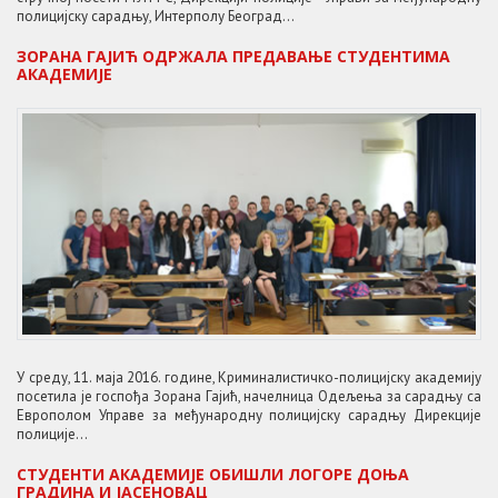
полицијску сарадњу, Интерполу Београд...
ЗОРАНА ГАЈИЋ ОДРЖАЛА ПРЕДАВАЊЕ СТУДЕНТИМА
АКАДЕМИЈЕ
У среду, 11. маја 2016. године, Криминалистичко-полицијску академију
посетила је госпођа Зорана Гајић, начелница Одељења за сарадњу са
Европолом Управе за међународну полицијску сарадњу Дирекције
полиције...
СТУДЕНТИ АКАДЕМИЈЕ ОБИШЛИ ЛОГОРЕ ДОЊА
ГРАДИНА И ЈАСЕНОВАЦ