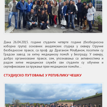
Дана 26.04.2015. године студенти четврте године (безбедносна
изборна група) основних академских студија у оквиру Стручне
безбедносне праксе, са проф. др Драганом Млађаном, посетили су
Градски завод за хитну медицинску помоћ у Београду. У оквиру,
добро организоване праксе, сем, упознавања са активностима и
радом хитне медицинске службе сви студенти су обучени и
сертификовани за пружање прве медицинске помоћи...
СТУДИЈСКО ПУТОВАЊЕ У РЕПУБЛИКУ ЧЕШКУ