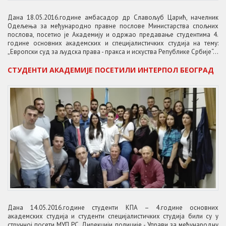
Дана 18.05.2016.године амбасадор др Славољуб Царић, начелник
Одељења за међународно правне послове Министарства спољних
послова, посетио је Академију и одржао предавање студентима 4.
године основних академских и специјалистичких студија на тему:
„Европски суд за људска права - пракса и искуства Републике Србије“...
СТУДЕНТИ АКАДЕМИЈЕ ПОСЕТИЛИ ИНТЕРПОЛ БЕОГРАД
Дана 14.05.2016.године студенти КПА – 4.године основних
академских студија и студенти специјалистичких студија били су у
стручној посети МУП РС, Дирекцији полиције - Управи за међународну