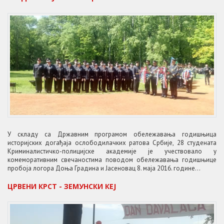
У складу са Државним програмом обележавања годишњица
историјских догађаја ослободилачких ратова Србије, 28 студената
Криминалистичко-полицијске академије je учествовало у
комеморативним свечаностима поводом oбележавањa годишњице
пробоја логора Доња Градина и Јасеновац 8. маја 2016. године...
ЦРВЕНИ КРСТ - ЗЕМУНСКИ КЕЈ