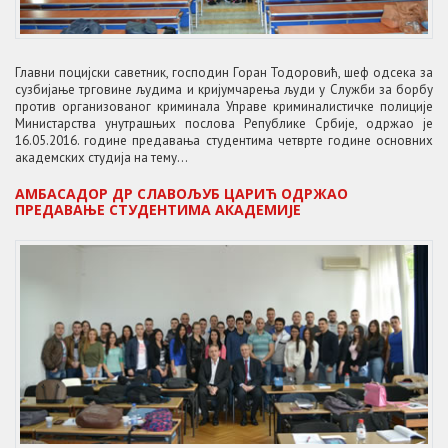
Главни поцијски саветник, господин Горан Тодоровић, шеф одсека за
сузбијање трговине људима и кријумчарења људи у Служби за борбу
против организованог криминала Управе криминалистичке полиције
Министарства унутрашњих послова Републике Србије, одржао је
16.05.2016. године предавања студентима четврте године основних
академских студија на тему...
АМБАСАДОР ДР СЛАВОЉУБ ЦАРИЋ ОДРЖАО
ПРЕДАВАЊЕ СТУДЕНТИМА АКАДЕМИЈЕ