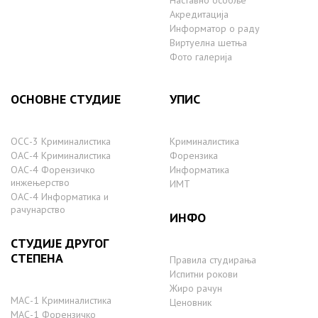
Наставно особље
Акредитација
Информатор о раду
Виртуелна шетња
Фото галерија
ОСНОВНЕ СТУДИЈЕ
УПИС
ОСС-3 Криминалистика
Криминалистика
ОАС-4 Криминалистика
Форензика
ОАС-4 Форензичко
Информатика
инжењерство
ИМТ
ОАС-4 Информатика и
рачунарство
ИНФО
СТУДИЈЕ ДРУГОГ
СТЕПЕНА
Правила студирања
Испитни рокови
Жиро рачун
МАС-1 Криминалистика
Ценовник
МАС-1 Форензичко