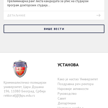
Прелиминарна ранг листа кандидата за упис на студијски
програм докторских студија...
ДЕТАЉНИЈЕ
ВИШЕ ВЕСТИ
УСТАНОВА
Како је настаo Универзитет
Криминалистичко-полицијски
Поздравна реч ректора
универзитет, Цара Душана
Најновије активности
196, 11080 Београд, Србија
Руководство
rektorat[@]kpu.edu.rs
Савет
Департмани