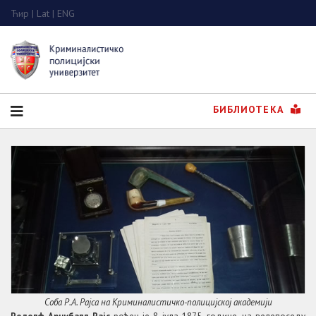
Ћир
|
Lat
|
ENG
БИБЛИОТЕКА
Соба Р.А. Рајса на Криминалистичко-полицијској академији