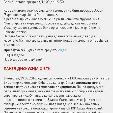
Време наставе: среда од 14,00 до 15, 30.
Координатори реализације свих семинара ће бити: проф. др Зоран
Ђурђевиђ и др Ивана Радовановић.
У реализацији семинара учешће ће узети истакнути стручњаци из
Министарства унутрашњих послова и других државних органа.
У оквиру сваког семинара биће организоване и јавне трибине на
наведене теме.
Настава ће се организовати у наведеним терминима два пута
месечено (уз пуно уважавање испитних рокова и степена оптерећења
студената).
Пријаву за секцију
можете преузети
овде
Шеф Катедре
Проф. др Зоран Ђурђевић
ПАНЕЛ ДИСКУСИЈА О ВТК
У четвртак, 19.05.2016.године,са почетком у 14.00 часова у амфитеатру
Владимир Кривокапић биће одржана трибина
криминалистичке
секције
на тему
високотехнолошког криминала
. Панел дискусију о
овом виду криминала, као и његовим појавним облицима и мерама
спречавања и сузбијања, одржаће јавни тужилац за
високотехнолошки криминал Бранко Стаменковић; шеф одсека за
сузбијање електронског криминала Влада Урошевић и начелник
одељења високотехнолошког криминала СБПОК Саша Живановић.
Позивају се студенти свих година да присуствују овом догадјају и