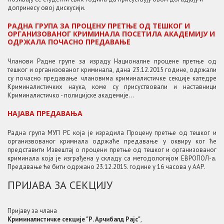
допринесу овој дискусији.
РАДНА ГРУПА ЗА ПРОЦЕНУ ПРЕТЊЕ ОД ТЕШКОГ И
ОРГАНИЗОВАНОГ КРИМИНАЛА ПОСЕТИЛА АКАДЕМИЈУ И
ОДРЖАЛА ПОЧАСНО ПРЕДАВАЊЕ
Чланови Радне групе за израду Националне процене претње од
тешког и организованог криминала, дана 23.12.2015 године, одржали
су почасно предавање члановима криминалистичке секције катедре
Криминалистичких наука, коме су присуствовали и наставници
Криминалистичко - полицијске академије...
НАЈАВА ПРЕДАВАЊА
Радна група МУП РС која је израдила Процену претње од тешког и
организвованог кримнала одржаће предавање у оквиру ког ће
представити Извештај о процени претње од тешког и организованог
криминала која је изграђена у складу са методологијом ЕВРОПОЛ-а.
Предавање ће бити одржано 23.12.2015. године у 16 часова у ААР.
ПРИЈАВА ЗА СЕКЦИЈУ
Пријаву за члана
Криминалистичкe секције "Р. Арчибалд Рајс"
,