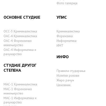
Фото галерија
ОСНОВНЕ СТУДИЈЕ
УПИС
ОСС-3 Криминалистика
Криминалистика
ОАС-4 Криминалистика
Форензика
ОАС-4 Форензичко
Информатика
инжењерство
ИМТ
ОАС-4 Информатика и
рачунарство
ИНФО
СТУДИЈЕ ДРУГОГ
СТЕПЕНА
Правила студирања
Испитни рокови
Жиро рачун
МАС-1 Криминалистика
Ценовник
МАС-1 Форензичко
инжењерство
МАС-1 Информатика и
рачунарство