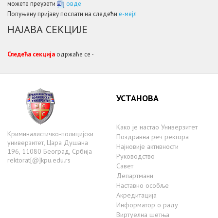
можете преузети
овде
Попуњену пријаву послати на следећи
e-мејл
НАЈАВА СЕКЦИЈЕ
Следећа секција
одржаће се -
УСТАНОВА
Како је настаo Универзитет
Криминалистичко-полицијски
Поздравна реч ректора
универзитет, Цара Душана
Најновије активности
196, 11080 Београд, Србија
Руководство
rektorat[@]kpu.edu.rs
Савет
Департмани
Наставно особље
Акредитација
Информатор о раду
Виртуелна шетња