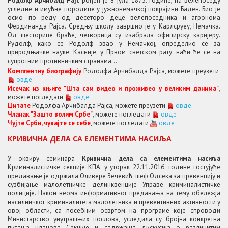
Родолф Арчибалд Рајс
рођен је 8. јула 1875. године, на велепоседу
угледне и имућне породице у јужнонемачкој покрајини Баден. Био је
осмо по реду од десеторо деце велепоседника и агронома
Фердинанда Рајса. Средњу школу завршио је у Карлсруеу, Немачка.
Од шесторице браће, четворица су изабрала официрску каријеру.
Рудолф, како се Родолф звао у Немачкој, определио се за
природњачке науке. Касније, у Првом светском рату, наћи ће се на
супротним противничким странама...
Комплентну биографију
Родолфа Арчибалда Рајса, можете преузети
овде
Исечак из књиге "Шта сам видео и проживео у великим данима"
,
можете погледати
овде
Цитате
Родолфа Арчибалда Рајса, можете преузети
овде
Чланак "Зашто волим Србе"
, можете погледати
овде
Чујте Срби, чувајте се себе
, можете погледати
овде
КРИВИЧНА ДЕЛА СА ЕЛЕМЕНТИМА НАСИЉА
У оквиру семинара
Кривична дела са елементима насиља
Криминалистичке секције КПА, у уторак 22.11.2016. године гостујуће
предавање је одржала Оливере Зечевић, шеф Одсека за превенцију и
сузбијање малолетничке делинквенције Управе криминалистичке
полиције. Након веома информативног предавања на тему обележја
насилничког криминалитета малолетника и превентивних активности у
овој области, са посебним освртом на програме које спроводи
Министарство унутрашњих послова, уследила су бројна конкретна
питања чланова Секције и садржајна дискусија о различитим