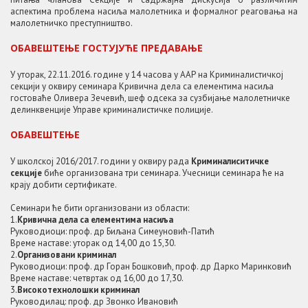
аспектима проблема насиља малолетника и формалног реаговања на
малолетничко преступништво.
OБАВЕШТЕЊЕ ГОСТУЈУЋЕ ПРЕДАВАЊЕ
У уторак, 22.11.2016. године у 14 часова у ААР на Криминалистичкој
секцији у оквиру семинара Кривична дела са елементима насиља
гостоваће Оливера Зечевић, шеф одсека за сузбијање малолетничке
делинквенције Управе криминалистичке полиције.
ОБАВЕШТЕЊЕ
У школској 2016/2017. години у оквиру рада
Криминалиситичке
секције
биће организована три семинара. Учесници семинара ће на
крају добити сертификате.
Семинари ће бити организовани из области:
1.
Кривична дела са елементима насиља
Руководиоци: проф. др Биљана Симеуновић-Патић
Време наставе: уторак од 14,00 до 15,30.
2.
Организовани криминал
Руководиоци: проф. др Горан Бошковић, проф. др Дарко Маринковић
Време наставе: четвртак од 16,00 до 17,30.
3.
Високотехнолошки криминал
Руководилац: проф. др Звонко Ивановић