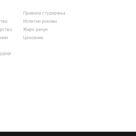
Правила студирања
тво
Испитни рокови
рство
Жиро рачун
сним
Ценовник
тудије