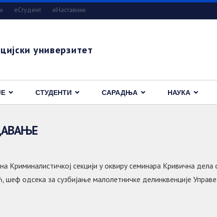
и
eСтудент
еНаставник
цијски универзитет
ЈЕ
СТУДЕНТИ
САРАДЊА
НАУКА
ДАВАЊЕ
Р на Криминалистичкој секцији у оквиру семинара Кривична дела 
, шеф одсека за сузбијање малолетничке делинквенције Управе