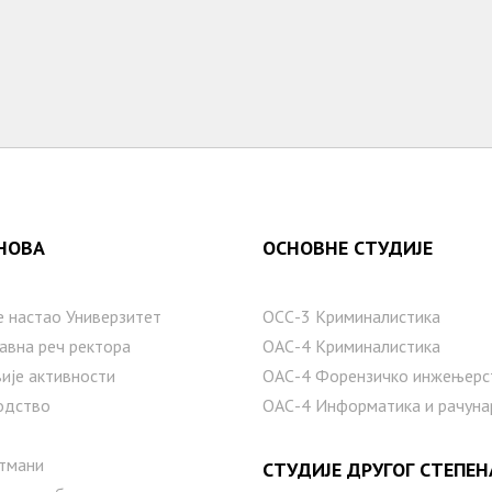
НОВА
ОСНОВНЕ СТУДИЈЕ
е настаo Универзитет
ОСС-3 Криминалистика
авна реч ректора
ОАС-4 Криминалистика
ије активности
ОАС-4 Форензичко инжењерс
одство
ОАС-4 Информатика и рачуна
тмани
СТУДИЈЕ ДРУГОГ СТЕПЕН