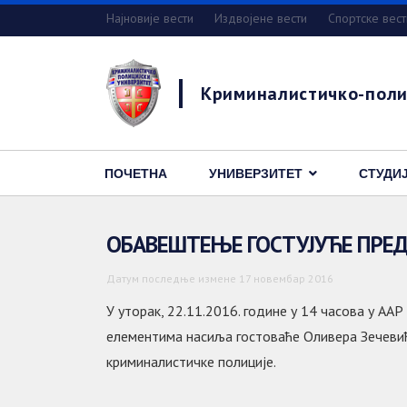
Најновије вести
Издвојене вести
Спортске вест
Криминалистичко-поли
ПОЧЕТНА
УНИВЕРЗИТЕТ
СТУДИ
OБАВЕШТЕЊЕ ГОСТУЈУЋЕ ПРЕ
Датум последње измене 17 новембар 2016
У уторак, 22.11.2016. године у 14 часова у АА
елементима насиља гостоваће Оливера Зечевић
криминалистичке полиције.