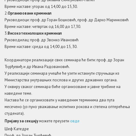
Време наставе: уторак од 14,00 до 15,30.
2.
Организовани криминал
Руководиоци: проф. др Горан Бошковић, проф. др Дарко Маринковић
Време наставе: четвртак од 16,00 до 17,30.
3.
Високотехнолошки криминал
Руководилац: проф. др Звонко Ивановић
Време наставе: среда од 14,00 до 15, 30.
Координатори реализације свих семинара ће бити: проф. др Зоран
Ђурђевиђ и др Ивана Радовановић.
У реализацији семинара учешће ће узети истакнути стручњаци из
Министарства унутрашњих послова и других државних органа.
У оквиру сваког семинара биће организоване и јавне трибине на
наведене теме.
Настава ће се организовати у наведеним терминима два пута
месечено (уз пуно уважавање испитних рокова и степена оптерећења
студената).
Пријаву за секцију
можете преузети
овде
Шеф Катедре
Проф. др Зоран Ђурђевић