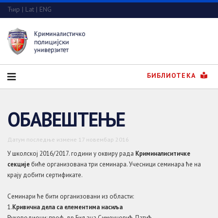
Ћир
|
Lat
|
ENG
БИБЛИОТЕКА
ОБАВЕШТЕЊЕ
Датум последње измене 17 новембар 2016
У школској 2016/2017. години у оквиру рада
Криминалиситичке
секције
биће организована три семинара. Учесници семинара ће на
крају добити сертификате.
Семинари ће бити организовани из области:
1.
Кривична дела са елементима насиља
Руководиоци: проф. др Биљана Симеуновић-Патић