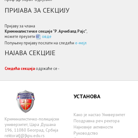
ПРИЈАВА ЗА СЕКЦИЈУ
Пријаву за члана
Криминалистичкe секције "Р. Арчибалд Рајс"
,
можете преузети
овде
Попуњену пријаву послати на следећи
e-мејл
НАЈАВА СЕКЦИЈЕ
Следећа секција
одржаће се -
УСТАНОВА
Како је настаo Универзитет
Криминалистичко-полицијски
Поздравна реч ректора
универзитет, Цара Душана
Најновије активности
196, 11080 Београд, Србија
Руководство
rektorat[@]kpu.edu.rs