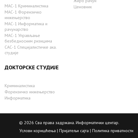
Жиро рачун
МАС-1 Криминалистика
Ценовник
МАС-1 Форензичко
инжењерство
МАС-1 Информатика и
рачунарство
MAС-1 Управљање
безбедносним ризицима
САС-1 Специјалистичке ака.
студије
ДОКТОРСКЕ СТУДИЈЕ
Криминалистика
Форензичко инжењерство
Информатика
© 2026 Сва права задржана. Информатички центар.
Услови коришћења |
Пријатељи сајта
| Политика приватности