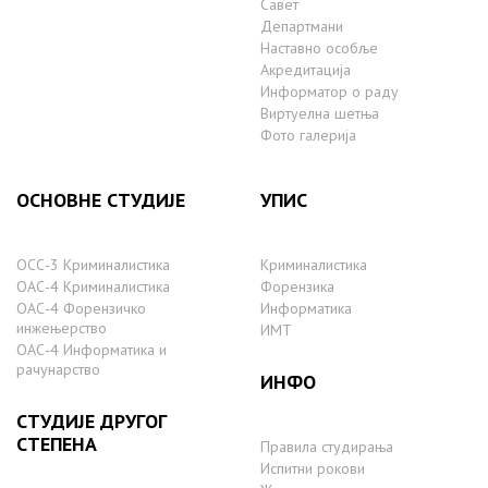
Савет
Департмани
Наставно особље
Акредитација
Информатор о раду
Виртуелна шетња
Фото галерија
ОСНОВНЕ СТУДИЈЕ
УПИС
ОСС-3 Криминалистика
Криминалистика
ОАС-4 Криминалистика
Форензика
ОАС-4 Форензичко
Информатика
инжењерство
ИМТ
ОАС-4 Информатика и
рачунарство
ИНФО
СТУДИЈЕ ДРУГОГ
СТЕПЕНА
Правила студирања
Испитни рокови