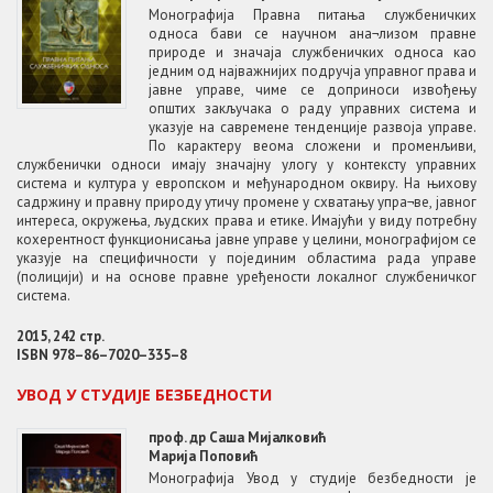
Монографија Правна питања службеничких
односа бави се научном ана¬лизом правне
природе и значаја службеничких односа као
једним од најважнијих подручја управног права и
јавне управе, чиме се доприноси извођењу
општих закључака о раду управних система и
указује на савремене тенденције развоја управе.
По карактеру веома сложени и променљиви,
службенички односи имају значајну улогу у контексту управних
система и култура у европском и међународном оквиру. На њихову
садржину и правну природу утичу промене у схватању упра¬ве, јавног
интереса, окружења, људских права и етике. Имајући у виду потребну
кохерентност функционисања јавне управе у целини, монографијом се
указује на специфичности у појединим областима рада управе
(полицији) и на основе правне уређености локалног службеничког
система.
2015, 242 стр.
ISBN 978–86–7020–335–8
УВОД У СТУДИЈЕ БЕЗБЕДНОСТИ
проф. др Саша Мијалковић
Марија Поповић
Монографија Увод у студије безбедности је