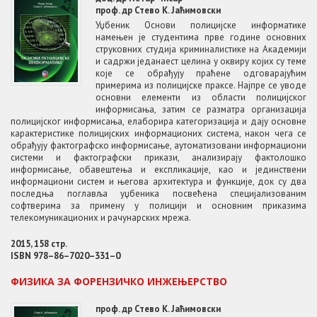
проф. др Стево К. Јаћимовски
Уџбеник Основи полицијске информатике
намењен је студентима прве године основних
струковних студија криминалистике на Академији
и садржи једанаест целина у оквиру којих су теме
које се обрађују праћене одговарајућим
примерима из полицијске праксе. Најпре се уводе
основни елементи из области полицијског
информисања, затим се разматра организација
полицијског информисања, елаборира категоризација и дају основне
карактеристике полицијских информационих система, након чега се
обрађују фактографско информисање, аутоматизовани информациони
системи и фактографски прикази, анализирају фактолошко
информисање, обавештења и експликације, као и јединствени
информациони систем и његова архитектура и функције, док су два
последња поглавља уџбеника посвећена специјализованим
софтверима за примену у полицији и основним приказима
телекомуникационих и рачунарских мрежа.
2015, 158 стр.
ISBN 978–86–7020–331–0
ФИЗИКА ЗА ФОРЕНЗИЧКО ИНЖЕЊЕРСТВО
проф. др Стево К. Јаћимовски