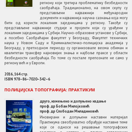
региону који третира проблематику безбедности
саобраћаја. Традиционално, на овом скупу су
представљени најважнији међународни
документи и најважнија научна сазнања која могу
бити од користи локалним заједницама у региону. Такође су
представљене најважније студије и пројекти који су урађени у
локалним заједницама у Србији. Научно-образовне установе у Србији,
а посебно Саобраћајни факултет у Београду, Факултет техничких
наука у Новом Саду и Криминалистичко-полицијска академија у
Београду, у претходном периоду су организовале веома обиман и
квалитетан трансфер најновијих знања и најбоље праксе у области
безбедности саобраћаја. По томе су постале препознате не само у
региону већ и у Европи.
2016, 164 стр.
ISBN 978–86–7020–342–6
ПОЛИЦИЈСКА ТОПОГРАФИЈА: ПРАКТИКУМ
друго, измењено и допуњено издање
проф. др Бобан Милојковић
проф. др Слободан Миладиновић
Иновирани и допуњени наставни материјал
Практикума свеобухватно обрађује наставне теме
које се односе на решавање топографских