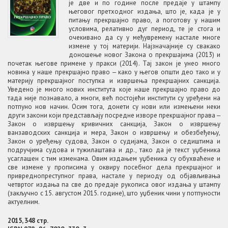
је две и по године после предаје у штампу
његовог претходног издања, што је, када је у
питању прекршајно право, а поготову у нашим
условима, релативно дуг период, те је стога и
очекивано да су у међувремену настале многе
измене у тој материји. Најзначајније су свакако
доношење новог Закона о прекршајима (2013) и
почетак његове примене у пракси (2014). Тај закон је унео много
новина у наше прекршајно право ‒ како у његов општи део тако и у
материју прекршајног поступка и извршења прекршајних санкција.
Уведено је много нових института које наше прекршајно право до
тада није познавало, а многи, већ постојећи институти су уређени на
потпуно нов начин. Осим тога, донети су нови или измењени неки
други закони који представљају посредне изворе прекршајног права ‒
Закон о извршењу кривичних санкција, Закон о извршењу
ванзаводских санкција и мера, Закон о извршењу и обезбеђењу,
Закон о уређењу судова, Закон о судијама, Закон о седиштима и
подручјима судова и тужилаштава и др., тако да је текст уџбеника
усаглашен с тим изменама. Овим издањем уџбеника су обухваћене и
све измене у прописима у оквиру посебног дела прекршајног и
привреднопреступног права, настале у периоду од објављивања
четвртог издања па све до предаје рукописа овог издања у штампу
(закључно с 15. августом 2015. године), што уџбеник чини у потпуности
актуелним.
2015, 348 стр.