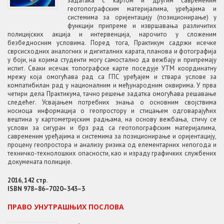
задатака с картом и другим савременим
геотопографским материјалима, уређајима и
системима за оријентацију (позиционирање) у
функцији припреме и извршавања различитих
полицијских акција и интервенција, нарочито у сложеним
безбедносним условима. Поред тога, Практикум садржи исечке
сврсисходних аналогних и дигиталних карата, планова и фотографија
у боји, на којима студенти могу самостално да вежбају и припремају
испит. Сваки исечак топографске карте поседује УТМ координатну
мрежу која омогућава рад са ГПС уређајем и ствара услове за
компатибилан рад у националним и међународним оквирима. У прва
четири дела Практикума, тачно решење задатка омогућава решавање
следећег. Усвајањем потребних знања о основним својствима
носиоца информација о геопростору и стицањем одговарајућих
вештина у картометријским радњама, на основу вежбања, стичу се
услови за сигуран и брз рад са геотопографским материјалима,
савременим уређајима и системима за позиционирање и оријентацију,
процену геопростора и анализу ризика од елементарних непогода и
техничко-технолошких опасности, као и израду графичких службених
докумената полиције.
2016, 142 стр.
ISBN 978–86–7020–343–3
ПРАВО УНУТРАШЊИХ ПОСЛОВА