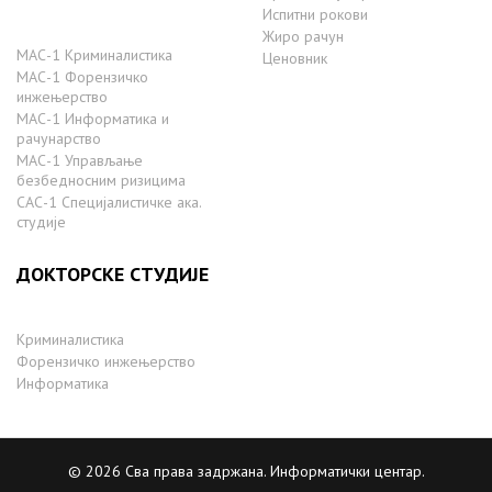
Испитни рокови
Жиро рачун
МАС-1 Криминалистика
Ценовник
МАС-1 Форензичко
инжењерство
МАС-1 Информатика и
рачунарство
MAС-1 Управљање
безбедносним ризицима
САС-1 Специјалистичке ака.
студије
ДОКТОРСКЕ СТУДИЈЕ
Криминалистика
Форензичко инжењерство
Информатика
© 2026 Сва права задржана. Информатички центар.