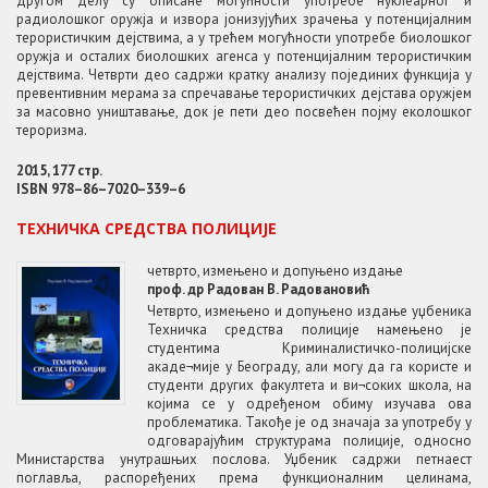
другом делу су описане могућности употребе нуклеарног и
радиолошког оружја и извора јонизујућих зрачења у потенцијалним
терористичким дејствима, а у трећем могућности употребе биолошког
оружја и осталих биолошких агенса у потенцијалним терористичким
дејствима. Четврти део садржи кратку анализу појединих функција у
превентивним мерама за спречавање терористичких дејстава оружјем
за масовно уништавање, док је пети део посвећен појму еколошког
тероризма.
2015, 177 стр.
ISBN 978–86–7020–339–6
ТЕХНИЧКА СРЕДСТВА ПОЛИЦИЈЕ
четврто, измењено и допуњено издање
проф. др Радован В. Радовановић
Четврто, измењено и допуњено издање уџбеника
Техничка средства полиције намењено је
студентима Криминалистичко-полицијске
акаде¬мије у Београду, али могу да га користе и
студенти других факултета и ви¬соких школа, на
којима се у одређеном обиму изучава ова
проблематика. Такође је од значаја за употребу у
одговарајућим структурама полиције, односно
Министарства унутрашњих послова. Уџбеник садржи петнаест
поглавља, распоређених према функционалним целинама,