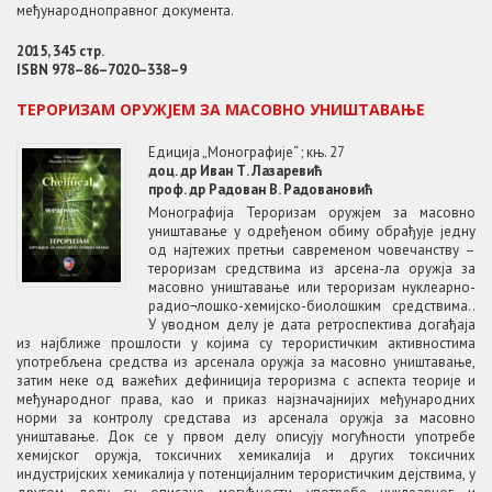
међународноправног документа.
2015, 345 стр.
ISBN 978–86–7020–338–9
ТЕРОРИЗАМ ОРУЖЈЕМ ЗА МАСОВНО УНИШТАВАЊЕ
Едиција „Монографије“ ; књ. 27
доц. др Иван Т. Лазаревић
проф. др Радован В. Радовановић
Монографија Тероризам оружјем за масовно
уништавање у одређеном обиму обрађује једну
од најтежих претњи савременом човечанству –
тероризам средствима из арсена-ла oружјa за
масовно уништавање или тероризам нуклеарно-
радио¬лошко-хемијско-биолошким средствима..
У уводном делу је дата ретроспектива догађаја
из најближе прошлости у којима су терористичким активностима
употребљена средства из арсенала оружја за масовно уништавање,
затим неке од важећих дефиниција тероризма с аспекта теорије и
међународног права, као и приказ најзначајнијих међународних
норми за контролу средстава из арсенала оружја за масовно
уништавање. Док се у првом делу описују могућности употребе
хемијског оружја, токсичних хемикалија и других токсичних
индустријских хемикалија у потенцијалним терористичким дејствима, у