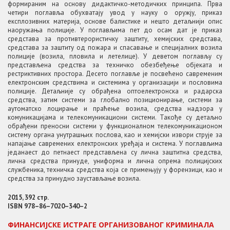
формираним на основу дидактичко-методичких принципа. Прва
четири поглавља обухватају увод у науку о оружју, приказ
експлозивних материја, основе балистике и нешто детаљнији опис
наоружања полиције. У поглављима пет до осам дат је приказ
средстава за противтерористичку заштиту, хемијских средстава,
средстава за заштиту од пожара и спасавање и специјалних возила
полиције (возила, пловила и летелице). У деветом поглављу су
представљена средства за техничко обезбеђење објеката и
рестриктивних простора. Десето поглавље је посвећено савременим
електронским средствима и системима у организацији и пословима
полиције. Детаљније су обрађена оптоелектронска и радарска
средства, затим системи за глобално позиционирање, системи за
аутоматско лоцирање и праћење возила, средства надзора у
комуникацијама и телекомуникациони системи. Такође су детаљно
обрађени преносни системи у функционалном телекомуникационом
систему органа унутрашњих послова, као и хемијски извори струје за
напајање савремених електронских уређаја и система. У поглављима
једанаест до петнаест представљена су лична заштитна средства,
лична средства принуде, униформа и лична опрема полицијских
службеника, техничка средства која се примењују у форензици, као и
средства за принудно заустављање возила.
2015, 392 стр.
ISBN 978–86–7020–340–2
ФИНАНСИЈСКЕ ИСТРАГЕ ОРГАНИЗОВАНОГ КРИМИНАЛА