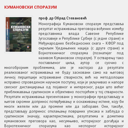
КУМАНОВСКИ СПОРАЗУМ
проф. др Обрад Стевановић
Монографија Кумановски споразум представља
резултат истраживања преговора вођених између
представника влада Савезне Републике
Југославије и Републике Србије (с једне стране) и
Међународних безбедносних снага – КФОР под
окриљем Уједињених нација (с друге стране) и
Војнотехничког споразума (познатијег под
називом Кумановски споразум). У остварењу тако
постављеног циља, аутор се суочио с
многобројним проблемима, али је настојао да резултати
реализованог истраживања не буду засновани само на његовој
личној перцепцији истраживане стварности, већ на методолошки
исправно спроведеном научном поступку, који је укључивао и напоре
свесног дистанцирања од појавног и интересног, ради што већег
приближавања суштинском и објективно постојећем у тој стварности.
Резултати истраживања презентовани у монографији представљају и
његов скромни допринос потврђивању и оснаживању истине, коју би
многи желели или да промене или да забораве. Они, такође,
представљају допринос отклањању површних утисака и заблуда о
суштинском значају, карактеристикама, резултатима и дометима
кумановских преговора као, несумњиво, историјског догађаја и
Војнотехничког споразума као неспорног историјског