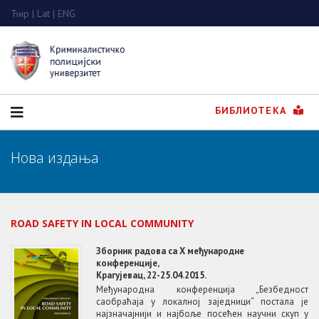
Ћир
|
Lat
|
ENG
БИБЛИОТЕКА
Нова издања
ROAD SAFETY IN LOCAL COMMUNITY
Зборник радова са X међународне
конференције,
Крагујевац, 22-25.04.2015.
Међународна конференција „Безбедност
саобраћаја у локалној заједници“ постала је
најзначајнији и најбоље посећен научни скуп у