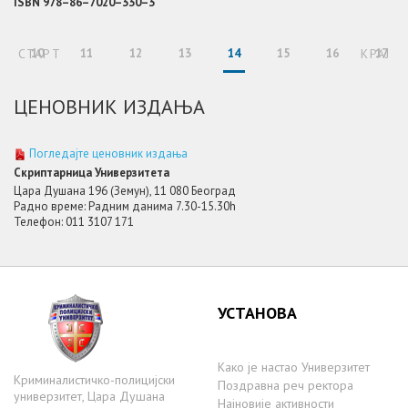
ISBN 978–86–7020–330–3
СТАРТ
10
11
12
13
14
15
16
КРАЈ
17
ЦЕНОВНИК ИЗДАЊА
Погледајте ценовник издања
Скриптарница Универзитета
Цара Душана 196 (Земун), 11 080 Београд
Радно време: Радним данима 7.30-15.30h
Телефон: 011 3107 171
УСТАНОВА
Како је настаo Универзитет
Криминалистичко-полицијски
Поздравна реч ректора
универзитет, Цара Душана
Најновије активности