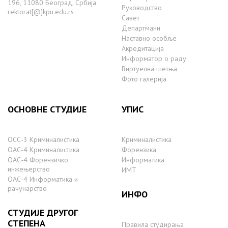
196, 11080 Београд, Србија
Руководство
rektorat[@]kpu.edu.rs
Савет
Департмани
Наставно особље
Акредитација
Информатор о раду
Виртуелна шетња
Фото галерија
ОСНОВНЕ СТУДИЈЕ
УПИС
ОСС-3 Криминалистика
Криминалистика
ОАС-4 Криминалистика
Форензика
ОАС-4 Форензичко
Информатика
инжењерство
ИМТ
ОАС-4 Информатика и
рачунарство
ИНФО
СТУДИЈЕ ДРУГОГ
СТЕПЕНА
Правила студирања