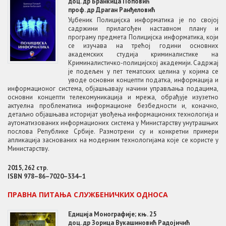
доц. др Бранкица Поповић
проф. др Драган Ранђеловић
Уџбеник Полицијска информатика је по својој
садржини прилагођен наставном плану и
програму предмета Полицијска информатика, који
се изучава на трећој години основних
академских студија криминалистике на
Криминалистичко-полицијској академији. Садржај
је подељен у пет тематских целина у којима се
уводе основни концепти податка, информација и
информационог система, објашњавају начини управљања подацима,
основни концепти телекомуникација и мрежа, обрађује изузетно
актуелна проблематика информационе безбедности и, коначно,
детаљно објашњава историјат увођења информационих технологија и
аутоматизованих информационих система у Министарству унутрашњих
послова Републике Србије. Размотрени су и конкретни примери
апликација заснованих на модерним технологијама које се користе у
Министарству.
2015, 262 стр.
ISBN 978–86–7020–334–1
ПРАВНА ПИТАЊА СЛУЖБЕНИЧКИХ ОДНОСА
Едиција Монографије; књ. 25
доц. др Зорица Вукашиновић Радојичић