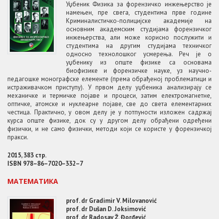
Уџбеник Физика за форензичко инжењерство је
намењен, пре свега, студентима прве године
Криминалистичко-полицијске академије на
основним академским студијама форензичког
инжењерства, али може корисно послужити и
студентима на другим студијама техничког
односно технолошког усмерења. Реч је о
уџбенику из опште физике са основама
биофизике и форензичке науке, уз научно-
педагошке монографске елементе (према обрађеној проблематици и
истраживачком приступу). У првом делу уџбеника анализирају се
механичке и термичке појаве и процеси, затим електромагнетне,
оптичке, атомске и нуклеарне појаве, све до света елементарних
честица. Практично, у овом делу је у потпуности изложен садржај
курса опште физике, док су у другом делу обрађени одређени
физички, и не само физички, методи који се користе у форензичкој
пракси.
2015, 383 стр.
ISBN 978–86–7020–332–7
МАТЕМАТИКА
prof. dr Gradimir V. Milovanović
prof. dr Dušan D. Joksimović
prof. dr Radosav Ž. Đorđević