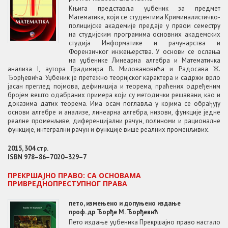
Књига представља уџбеник за предмет
Математика, који се студентима Криминалистичко-
полицијске академије предаје у првом семестру
на студијским програмима основних академских
студија Информатике и рачунарства и
Форензичког инжењерства. У основи се ослања
на уџбенике Линеарна алгебра и Математичка
анализа I, аутора Градимира В. Миловановића и Радосава Ж.
Ђорђевића. Уџбеник је претежно теоријског карактера и садржи врло
јасан преглед појмова, дефиниција и теорема, праћених одређеним
бројем вешто одабраних примера који су методички решавани, као и
доказима датих теорема. Има осам поглавља у којима се обрађују
основи алгебре и анализе, линеарна алгебра, низови, функције једне
реалне променљиве, диференцијални рачун, полиноми и рационалне
функције, интегрални рачун и функције више реалних променљивих.
2015, 304 стр.
ISBN 978–86–7020–329–7
ПРЕКРШАЈНО ПРАВО: СА ОСНОВАМА
ПРИВРЕДНОПРЕСТУПНОГ ПРАВА
пето, измењено и допуњено издање
проф. др Ђорђе М. Ђорђевић
Пето издање уџбеника Прекршајно право настало