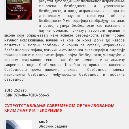
резултат дугогодишњег посвећеног истраживања
феномена безбедности и угрожавања
безбедности, и плод истраживачких напора ка
доказивању научног карактера области
безбедности. У монографији се обрађују настанак
и развој студија безбедности као наставне и
научне области, приказују теоријски правци и
школе које објашњавају неке аспекте безбедности, затим процес
научног истраживања, начини на које се може доћи до извора
података и могући проблеми с којима се сусрећу истраживачи
безбедносних појава, логички и етимолошки анализирају и одређују
традиционалне и савремене форме појма безбедности, укључујући и
анализу недржавног сектора као битне компоненте за анализу
савременог појма безбедности. Посебно су приказани концепти
безбедности према нивоима анализе ‒ безбедност човека,
национална безбедност, међународна безбедност и глобална
безбедност.
2015, 252 стр.
ISBN 978–86–7020–336–5
СУПРОТСТАВЉАЊЕ САВРЕМЕНОМ ОРГАНИЗОВАНОМ
КРИМИНАЛУ И ТЕРОРИЗМУ
књ. 6
Зборник радова