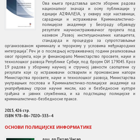
Ова књига представља шести зборник радова
националног значаја и осму публикацији у
едицији ΑΣΦΑΛΕΙΑ, у оквиру које наставници,
сарадници и истраживачи Криминалистичко-
полицијске академије у Београду објављују
резултате научноистраживачког пројекта под
називом „Развој институционалних капацитета,
стандарда и процедура за супротстављање
организованом криминалу и тероризму у условима међународних
интеграцијa“. Реч је о последњој истраживачкој години реализовања
овог пројекта, који је финансирало Министарство просвете, науке и
технолошког развоја Републике Србије, под бројем ОИ 179045. Кроз
19 радова у зборнику научној и стручној јавности саопштени су
резулати које су истраживачи остварили и промовисани напори
Министарства просвете, науке и технолошког развоја, Министарства
унутрашњих послова и Криминалистичко-полицијске академије ка
унапређивању спрске научне мисли, као и безбедносне културе
грађана и јавних службеника, и ка подстицању полицијске и
криминалистичко-безбедносне праксе.
2015, 426 стр.
ISBN 978–86–7020–333–4
ОСНОВИ ПОЛИЦИЈСКЕ ИНФОРМАТИКЕ
доц. др Петар Чисар