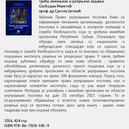
треће, измењено и допуњено издање
Слободан Милетић
проф. др Сретен Југовић
Уџбеник Право унутрашњих послова бави се
најважнијим питањима организације, делатности
(послова и овлашћења) и контроле полиције и
служби безбедности, која су уређена важећим
прописима Републике Србије. Полазиште при
обради ових питања су национални и
међународни стандарди који се односе на
полицију и службе безбедности и, када је то значајно за објашњење
појединих института, решења из упоредног права. У овом, трећем
издању уџбеника обрађују се неке нове области - приватно
обезбеђење, детективска делатност, тајност података, које су у
међувремену уређене прописима из области унутрашњих послова
(чији број је нарастао на преко 200 формалних извора). Поред тога,
најзначајнији општи принципи права унутрашњих послова, као и
најзначајнији конкретни институти, сада су још више теоријски
осветљени. Материја је усклађена с важећим прописима из области
унутрашњих послова на дан 20. октобра 2015. године. То је
подразумевало објашњења и егзегезу нових позитивноправних
решења која се протежу готово кроз целу књигу - дакле, нове
садржаје које ово издање обухвата.
2016, 424 стр.
ISBN 978–86–7020–341–9