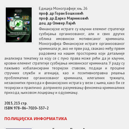
Едиција Монографије; књ. 26
проф. др Горан Бошковић
проф. др Дарко Маринковић
доц. др Оливер Лајић
Финансијске истраге су кључни елемент стратегије
сузбијања организованог, али и свих других
облика имовински мотивисаног криминала.
Монографија Финансијске истраге организованог
криминала је, ако не први рад, свакако међу првим
радовима на нашим просторима који детаљније
анализира тематику за коју се с пуно права може рећи да је кључни,
кровни елемент стратегије сузбијања имовинског криминала. У раду су
пажљиво избалансирани теоријски ставови, подаци и процене
стручних служби и агенција, као и позитивноправна решења
проблематике организованог криминала, илегалних тржишта,
незаконитих прихода и финансијских истрага у вези с њима, како би се
теоријски и практично допринело разумевању феномена криминалних
прихода, њиховом лоцирању и одузимању.
2015, 213 стр.
ISBN 978–86–7020–337–2
ПОЛИЦИЈСКА ИНФОРМАТИКА