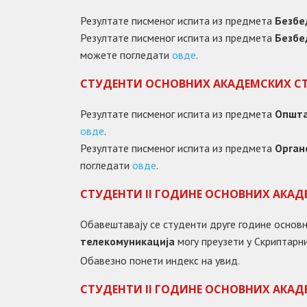
Резултате писменог испита из предмета
Безбе
Резултате писменог испита из предмета
Безбе
можете погледати
овде
.
СТУДЕНТИ ОСНОВНИХ АКАДЕМСКИХ С
Резултате писменог испита из предмета
Општа
овде
.
Резултате писменог испита из предмета
Орган
погледати
овде
.
СТУДЕНТИ II ГОДИНЕ ОСНОВНИХ АКА
Обавештавају се студенти друге године основ
телекомуникација
могу преузети у Скриптарни
Обавезно понети индекс на увид.
СТУДЕНТИ II ГОДИНЕ ОСНОВНИХ АКА