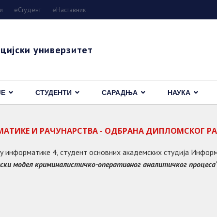
и
eСтудент
еНаставник
цијски универзитет
ЈЕ
СТУДЕНТИ
САРАДЊА
НАУКА
МАТИКЕ И РАЧУНАРСТВА - ОДБРАНА ДИПЛОМСКОГ Р
ету информатике 4, студент основних академских студија Инфор
ски модел криминалистичко-оперативног аналитичког процеса