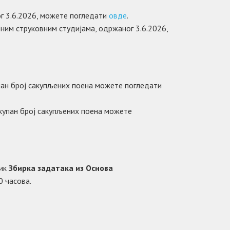
г 3.6.2026, можете погледати
овде
.
ним струковним студијама, одржаног 3.6.2026,
купан број сакупљених поена можете погледати
 укупан број сакупљених поена можете
ник
Збирка задатака из Основа
0 часова.