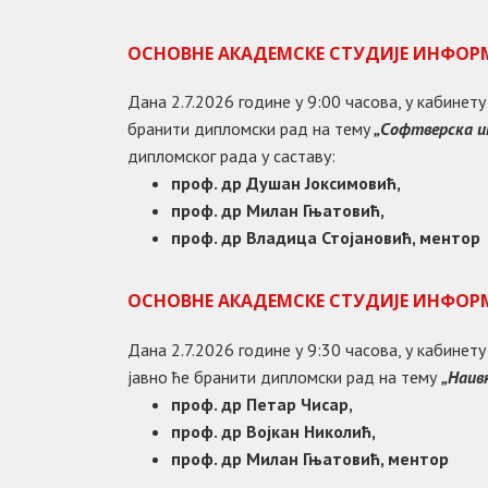
ОСНОВНЕ АКАДЕМСКЕ СТУДИЈЕ ИНФОР
Дана 2.7.2026 године у 9:00 часова, у кабине
бранити дипломски рад на тему
„Софтверска и
дипломског рада у саставу:
проф.
др Душан Јоксимовић,
проф.
др
Милан Гњатовић
,
проф.
др
Владица Стојановић, ментор
ОСНОВНЕ АКАДЕМСКЕ СТУДИЈЕ ИНФОР
Дана 2.7.2026 године у 9:30 часова, у кабине
јавно ће бранити дипломски рад на тему
„
Наив
проф.
др Петар Чисар,
проф.
др
Војкан Николић
,
проф.
др
Милан Гњатовић, ментор