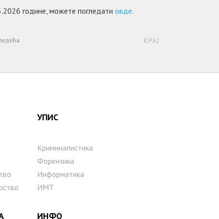
.5.2026 године, можете погледати
овде
.
ледећа
КРАЈ
УПИС
Криминалистика
Форензика
тво
Информатика
рство
ИМТ
А
ИНФО