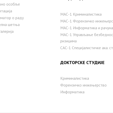
вно особље
итација
МАС-1 Криминалистика
матор о раду
МАС-1 Форензичко инжењерс
елна шетња
МАС-1 Информатика и рачуна
галерија
MAС-1 Управљање безбедно
ризицима
САС-1 Специјалистичке ака. с
ДОКТОРСКЕ СТУДИЈЕ
Криминалистика
Форензичко инжењерство
Информатика