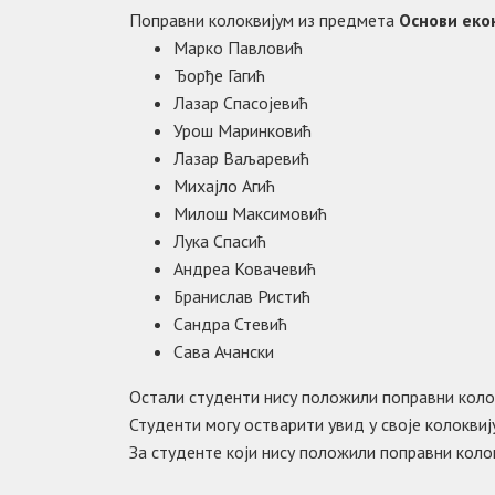
Поправни колоквијум из предмета
Основи еко
Марко Павловић
Ђорђе Гагић
Лазар Спасојевић
Урош Маринковић
Лазар Ваљаревић
Михајло Агић
Милош Максимовић
Лука Спасић
Андреа Ковачевић
Бранислав Ристић
Сандра Стевић
Сава Ачански
Остали студенти нису положили поправни коло
Студенти могу остварити увид у своје колоквиј
За студенте који нису положили поправни коло