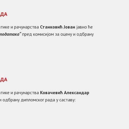
АДА
атике и рачунарства
Станковић Јован
јавно ће
 података“
пред комисијом за оцену и одбрану
АДА
атике и рачунарства
Ковачевић Александар
и одбрану дипломског рада у саставу: