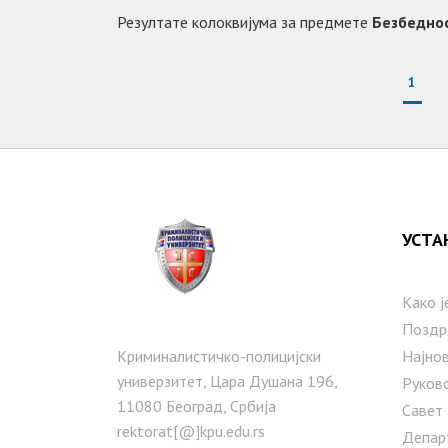
Резултатe колоквијума за предмете
Безбедно
1
УСТА
Како ј
Поздр
Криминалистичко-полицијски
Најнов
универзитет, Цара Душана 196,
Руков
11080 Београд, Србија
Савет
rektorat[@]kpu.edu.rs
Депар