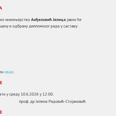
А
ичко инжењерство
Анђеловић Јелица
јавно ће
цену и одбрану дипломског рада у саставу:
ати
овде
.
Е
ти у среду 10.6.2026 у 12:00.
проф. др Јелена Радовић-Стојановић
Е