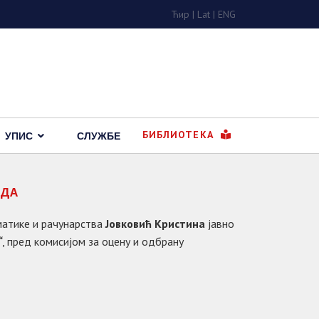
Ћир
|
Lat
|
ENG
БИБЛИОТЕКА
УПИС
СЛУЖБЕ
АДА
матике и рачунарства
Јовковић Кристина
јавно
“
, пред комисијом за оцену и одбрану