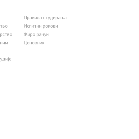
Правила студирања
тво
Испитни рокови
рство
Жиро рачун
сним
Ценовник
тудије