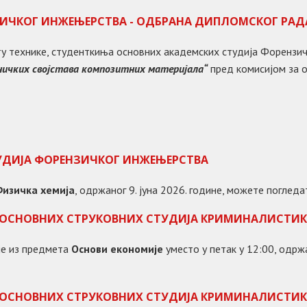
ЗИЧКОГ ИНЖЕЊЕРСТВА - ОДБРАНА ДИПЛОМСКОГ РАД
нету технике, студенткиња основних академских студија Форенз
ничких својстава композитних материјала
“
пред комисијом за о
УДИЈА ФОРЕНЗИЧКОГ ИНЖЕЊЕРСТВА
изичка хемија
, одржаног 9. јуна 2026. године, можете поглед
 ОСНОВНИХ СТРУКОВНИХ СТУДИЈА КРИМИНАЛИСТИК
је из предмета
Основи економије
уместо у петак у 12:00, одржа
 ОСНОВНИХ СТРУКОВНИХ СТУДИЈА КРИМИНАЛИСТИК