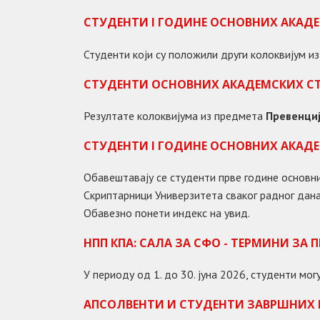
СТУДЕНТИ I ГОДИНЕ ОСНОВНИХ АКАД
Студенти који су положили други колоквијум из
СТУДЕНТИ ОСНОВНИХ АКАДЕМСКИХ С
Резултате колоквијума из предмета
Превенци
СТУДЕНТИ I ГОДИНЕ ОСНОВНИХ АКАД
Обавештавају се студенти прве године основн
Скриптарници Универзитета сваког радног дана
Обавезно понети индекс на увид.
НПП КПА: САЛА ЗА СФО - ТЕРМИНИ ЗА
У периоду од 1. до 30. јуна 2026, студенти м
АПСОЛВЕНТИ И СТУДЕНТИ ЗАВРШНИХ