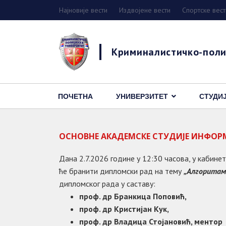
Најновије вести
Издвојене вести
Спортске вест
Криминалистичко-поли
ПОЧЕТНА
УНИВЕРЗИТЕТ
СТУДИ
ОСНОВНЕ АКАДЕМСКЕ СТУДИЈЕ ИНФОР
Дана 2.7.2026 године у 12:30 часова, у кабин
ће бранити дипломски рад на тему
„
Алгоритам
дипломског рада у саставу:
проф.
др Бранкица Поповић,
проф.
др
Кристијан Кук
,
проф.
др
Владица Стојановић, ментор