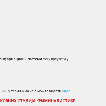
Информациони системи
могу преузети у
та СФО у терминима које можте видети
овде
УКОВНИХ СТУДИЈА КРИМИНАЛИСТИКЕ