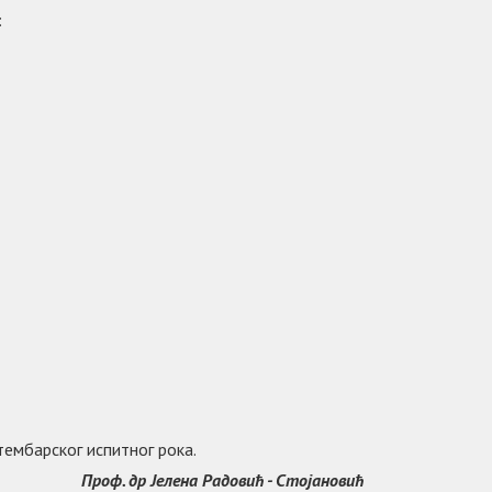
:
тембарског испитног рока.
Проф. др Јелена Радовић - Стојановић