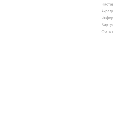
Наста
Акред
Инфор
Вирту
Фото 