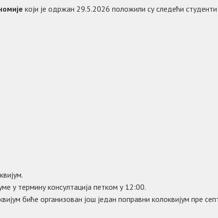
номије
који је одржан 29.5.2026 положили су следећи студенти
квијум.
уме у термину консултација петком у 12:00.
квијум биће организован још један поправни колоквијум пре сеп