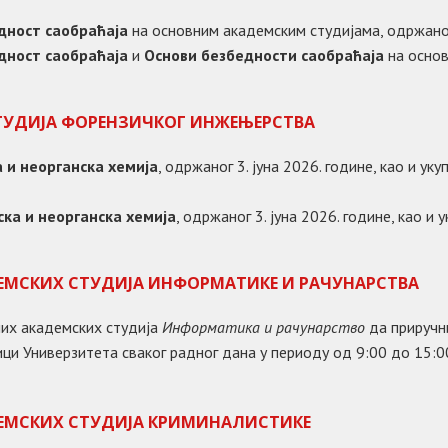
дност саобраћаја
на основним академским студијама, одржано
дност саобраћаја
и
Основи безбедности саобраћаја
на основ
ТУДИЈА ФОРЕНЗИЧКОГ ИНЖЕЊЕРСТВА
 и неорганска хемија
, одржаног 3. јуна 2026. године, као и у
ска и неорганска хемија
, одржаног 3. јуна 2026. године, као и
ДЕМСКИХ СТУДИЈА ИНФОРМАТИКЕ И РАЧУНАРСТВА
них академских студија
Информатика и рачунарство
да прируч
ци Универзитета сваког радног дана у периоду од 9:00 до 15:0
ДЕМСКИХ СТУДИЈА КРИМИНАЛИСТИКЕ