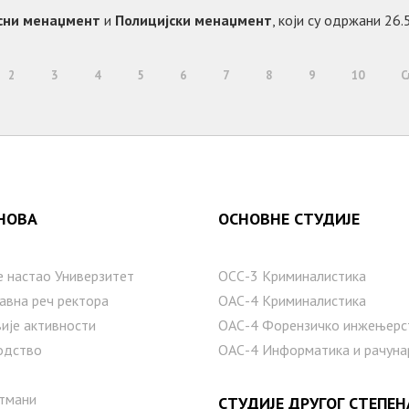
сни менаџмент
и
Полицијски менаџмент
, који су одржани 26
2
3
4
5
6
7
8
9
10
С
НОВА
ОСНОВНЕ СТУДИЈЕ
е настаo Универзитет
ОСС-3 Криминалистика
авна реч ректора
ОАС-4 Криминалистика
ије активности
ОАС-4 Форензичко инжењерс
одство
ОАС-4 Информатика и рачуна
тмани
СТУДИЈЕ ДРУГОГ СТЕПЕН