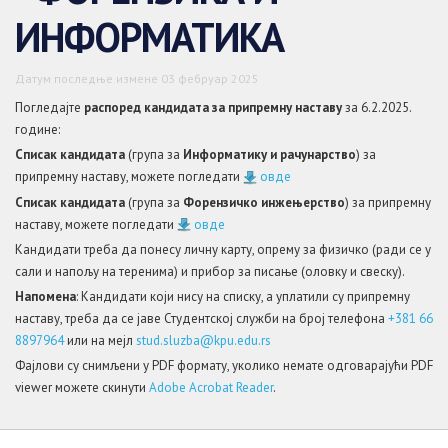
ИНФОРМАТИКА
Датум последње измене 03 фебруар 2025
Погледајте
распоред кандидата за припремну наставу
за 6.2.2025.
године:
Списак кандидата
(група за
Информатику и рачунарство
) за
припремну наставу, можете погледати
овде
Списак кандидата
(група за
Форензичко инжењерство
) за припремну
наставу, можете погледати
овде
Кандидати треба да понесу личну карту, опрему за физичко (ради се у
сали и напољу на теренима) и прибор за писање (оловку и свеску).
Напомена
: Кандидати који нису на списку, а уплатили су припремну
наставу, треба да се јаве Студентској служби на број телефона
+381 66
8897964
или на мејл
stud.sluzba@kpu.edu.rs
Фајлови су снимљени у PDF формату, уколико немате одговарајући PDF
viewer можете скинути
Adobe Acrobat Reader
.