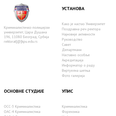
УСТАНОВА
Како је настаo Универзитет
Криминалистичко-полицијски
Поздравна реч ректора
универзитет, Цара Душана
Најновије активности
196, 11080 Београд, Србија
Руководство
rektorat[@]kpu.edu.rs
Савет
Департмани
Наставно особље
Акредитација
Информатор о раду
Виртуелна шетња
Фото галерија
ОСНОВНЕ СТУДИЈЕ
УПИС
ОСС-3 Криминалистика
Криминалистика
ОАС-4 Криминалистика
Форензика