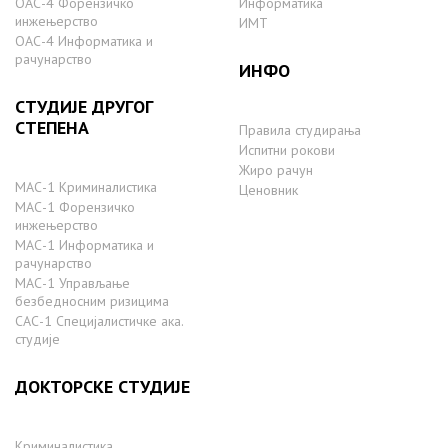
ОАС-4 Форензичко
Информатика
инжењерство
ИМТ
ОАС-4 Информатика и
рачунарство
ИНФО
СТУДИЈЕ ДРУГОГ
СТЕПЕНА
Правила студирања
Испитни рокови
Жиро рачун
МАС-1 Криминалистика
Ценовник
МАС-1 Форензичко
инжењерство
МАС-1 Информатика и
рачунарство
MAС-1 Управљање
безбедносним ризицима
САС-1 Специјалистичке ака.
студије
ДОКТОРСКЕ СТУДИЈЕ
Криминалистика