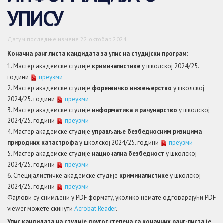
УПИСУ
Датум последње измене 22 октобар 2024
Коначна ранг листа кандидата за упис на студијски програм:
1. Мастер академске студије
криминалистике
у школској 2024/25.
години
преузми
2. Мастер академске студије
форензичко инжењерство
у школској
2024/25. години
преузми
3. Мастер академске студије
информатика и рачунарство
у школској
2024/25. години
преузми
4. Мастер академске студије
управљање безбедносним ризицима
природних катастрофа
у школској 2024/25. години
преузми
5. Мастер академске студије
национална безбедност
у школској
2024/25. години
преузми
6. Специјалистичке академске студије
криминалистике
у школској
2024/25. години
преузми
Фајлови су снимљени у PDF формату, уколико немате одговарајући PDF
viewer можете скинути
Acrobat Reader
.
Упис кандидата на студије другог степена са коначних ранг-листа је