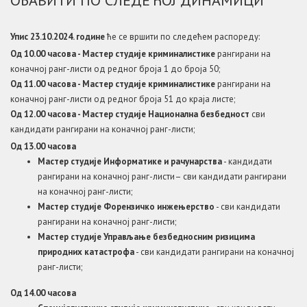
Упис 23.10.2024. године
ће се вршити по следећем распореду:
Од 10.00 часова - Мастер студије криминалистике
рангирани на
коначној ранг-листи од редног броја 1 до броја 50;
Од 11.00 часова - Мастер студије криминалистике
рангирани на
коначној ранг-листи од редног броја 51 до краја листе;
Од 12.00 часова - Мастер студије Национална безбедност
сви
кандидати рангирани на коначној ранг-листи;
Од 13.00 часова
Мастер студије Информатике и рачунарства
- кандидати
рангирани на коначној ранг-листи– сви кандидати рангирани
на коначној ранг-листи;
Мастер студије Форензичко инжењерство
- сви кандидати
рангирани на коначној ранг-листи;
Мастер студије Управљање безбедносним ризицима
природних катастрофа
- сви кандидати рангирани на коначној
ранг-листи;
Од 14.00 часова