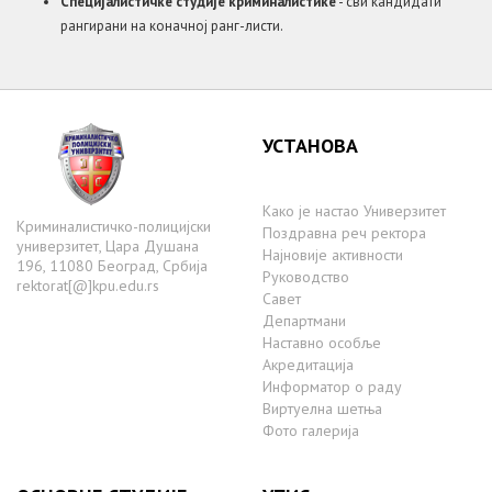
Специјалистичке студије криминалистике
- сви кандидати
рангирани на коначној ранг-листи.
УСТАНОВА
Како је настаo Универзитет
Криминалистичко-полицијски
Поздравна реч ректора
универзитет, Цара Душана
Најновије активности
196, 11080 Београд, Србија
Руководство
rektorat[@]kpu.edu.rs
Савет
Департмани
Наставно особље
Акредитација
Информатор о раду
Виртуелна шетња
Фото галерија