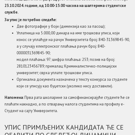
23.10.2024. године, од 10.00-15.00 часова на шалтерима студентске
службе.
За упис је потребно следеће:
Две фотографије у боји (димензија као за пасош);
Уплатница на 5.000,00 динара на име трошкова уписа, који
износ се уплаћује на рачун Универзитета број: 840-31369845-90,
а у случају електронског плаћања рачун број: 840-
0000031369845-90;
модел плаћања: 97; шифра плаћања: 253; позив на број:
2810123456789; прималац: Криминалистичко-полицијски
универзитет; сврха уплате: трошкови уписа.
Оргинална документа назначена у тексту конкурса за студенте
који се уписују као буџетски (уколико нису доставили).
Напомена
: Прва рата школарине за самофинансирајуће студенте ће се
плаћати накнадно, а по отварању налога студентима на профилу е-
Студент на сајту Универзитета.
УПИС ПРИМЉЕНИХ КАНДИДАТА ЋЕ СЕ
ОБАВИТИ ПО СЛЕДЕЋОЈ ДИНАМИЦИ