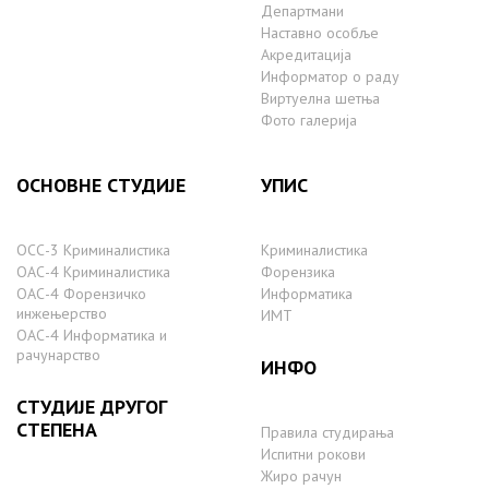
Департмани
Наставно особље
Акредитација
Информатор о раду
Виртуелна шетња
Фото галерија
ОСНОВНЕ СТУДИЈЕ
УПИС
ОСС-3 Криминалистика
Криминалистика
ОАС-4 Криминалистика
Форензика
ОАС-4 Форензичко
Информатика
инжењерство
ИМТ
ОАС-4 Информатика и
рачунарство
ИНФО
СТУДИЈЕ ДРУГОГ
СТЕПЕНА
Правила студирања
Испитни рокови
Жиро рачун