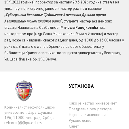
19.9.2022 године) проректор за наставу
2
9
.
5
.202
6
године ставља на
увид научној и стручној јавности мастер рад под називом
„
Субверзивно деловање Сједињених Америчких Држава према
Авганистану током хладног рата
“
, студента мастер академских
студија Национална безбедност
Милоша Радојковића
под
менторством проф. др Саша Мијалковића. Увид у Извештај и мастер
рад може се извршити сваког радног дана, од 10:00 до 13:00 часова у
року од 8 дана од дана објављивања овог обавештења, у
библиотеци Криминалистичко-полицијског универзитета у Београду,
Ул. цара Душана бр. 196, Земун.
УСТАНОВА
Како је настаo Универзитет
Криминалистичко-полицијски
Поздравна реч ректора
универзитет, Цара Душана
Најновије активности
196, 11080 Београд, Србија
Руководство
rektorat[@]kpu.edu.rs
Савет