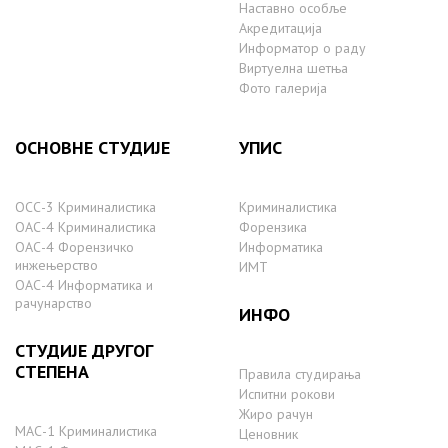
Наставно особље
Акредитација
Информатор о раду
Виртуелна шетња
Фото галерија
ОСНОВНЕ СТУДИЈЕ
УПИС
ОСС-3 Криминалистика
Криминалистика
ОАС-4 Криминалистика
Форензика
ОАС-4 Форензичко
Информатика
инжењерство
ИМТ
ОАС-4 Информатика и
рачунарство
ИНФО
СТУДИЈЕ ДРУГОГ
СТЕПЕНА
Правила студирања
Испитни рокови
Жиро рачун
МАС-1 Криминалистика
Ценовник