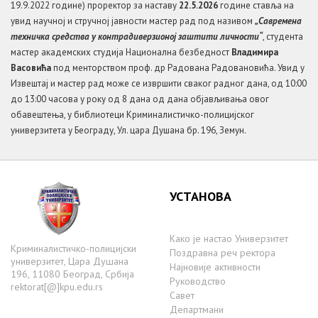
19.9.2022 године) проректор за наставу
22
.
5
.202
6
године ставља на
увид научној и стручној јавности мастер рад под називом
„
Савремена
техничка средства у контрадиверзионој заштити личности“
, студента
мастер академских студија Национална безбедност
Владимира
Васовића
под менторством проф. др Радована Радовановића. Увид у
Извештај и мастер рад може се извршити сваког радног дана, од 10:00
до 13:00 часова у року од 8 дана од дана објављивања овог
обавештења, у библиотеци Криминалистичко-полицијског
универзитета у Београду, Ул. цара Душана бр. 196, Земун.
УСТАНОВА
Како је настаo Универзитет
Криминалистичко-полицијски
Поздравна реч ректора
универзитет, Цара Душана
Најновије активности
196, 11080 Београд, Србија
Руководство
rektorat[@]kpu.edu.rs
Савет
Департмани