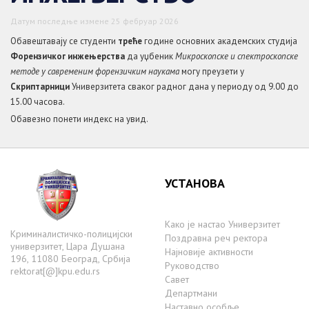
Датум последње измене 25 фебруар 2026
Обавештавају се студенти
треће
године основних академских студија
Форензичког инжењерства
да уџбеник
Микроскопске и спектроскопске
методе у савременим форензичким наукама
могу преузети у
Скриптарници
Универзитета сваког радног дана у периоду од 9.00 до
15.00 часова.
Обавезно понети индекс на увид.
УСТАНОВА
Како је настаo Универзитет
Криминалистичко-полицијски
Поздравна реч ректора
универзитет, Цара Душана
Најновије активности
196, 11080 Београд, Србија
Руководство
rektorat[@]kpu.edu.rs
Савет
Департмани
Наставно особље