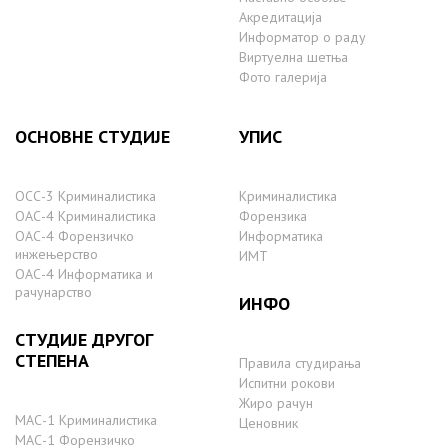
Акредитација
Информатор о раду
Виртуелна шетња
Фото галерија
ОСНОВНЕ СТУДИЈЕ
УПИС
ОСС-3 Криминалистика
Криминалистика
ОАС-4 Криминалистика
Форензика
ОАС-4 Форензичко
Информатика
инжењерство
ИМТ
ОАС-4 Информатика и
рачунарство
ИНФО
СТУДИЈЕ ДРУГОГ
СТЕПЕНА
Правила студирања
Испитни рокови
Жиро рачун
МАС-1 Криминалистика
Ценовник
МАС-1 Форензичко