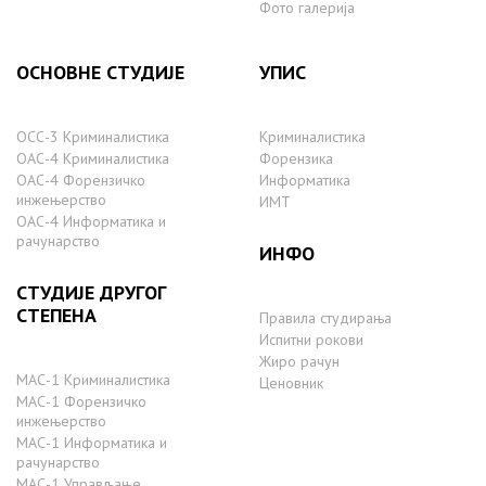
Фото галерија
ОСНОВНЕ СТУДИЈЕ
УПИС
ОСС-3 Криминалистика
Криминалистика
ОАС-4 Криминалистика
Форензика
ОАС-4 Форензичко
Информатика
инжењерство
ИМТ
ОАС-4 Информатика и
рачунарство
ИНФО
СТУДИЈЕ ДРУГОГ
СТЕПЕНА
Правила студирања
Испитни рокови
Жиро рачун
МАС-1 Криминалистика
Ценовник
МАС-1 Форензичко
инжењерство
МАС-1 Информатика и
рачунарство
MAС-1 Управљање