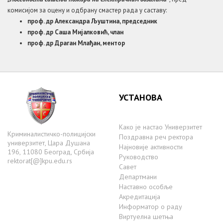
комисијом за оцену и одбрану смастер рада у саставу:
проф. др Александра Љуштина, председник
проф. др Саша Мијалковић, члан
проф. др Драган Млађан, ментор
УСТАНОВА
Како је настаo Универзитет
Криминалистичко-полицијски
Поздравна реч ректора
универзитет, Цара Душана
Најновије активности
196, 11080 Београд, Србија
Руководство
rektorat[@]kpu.edu.rs
Савет
Департмани
Наставно особље
Акредитација
Информатор о раду
Виртуелна шетња