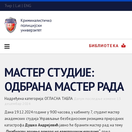
Ћир
|
Lat
|
ENG
БИБЛИОТЕКА
МАСТЕР СТУДИЈЕ:
ОДБРАНА МАСТЕР РАДА
Надређена категорија:
ОГЛАСНА ТАБЛА
Датум последње измене 13
децембар 2024
Дана 19.12.2024 године у 9:00 часова, у кабинету 7, студент мастер
академских студија Управљање безбедносним ризицима природних
катастрофа
Душко Андрејевић
јавно ће бранити мастер рад на тему
„
Посебности гашења пожара на електричним возилима“
, пред