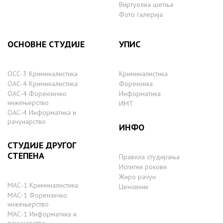
Виртуелна шетња
Фото галерија
ОСНОВНЕ СТУДИЈЕ
УПИС
ОСС-3 Криминалистика
Криминалистика
ОАС-4 Криминалистика
Форензика
ОАС-4 Форензичко
Информатика
инжењерство
ИМТ
ОАС-4 Информатика и
рачунарство
ИНФО
СТУДИЈЕ ДРУГОГ
СТЕПЕНА
Правила студирања
Испитни рокови
Жиро рачун
МАС-1 Криминалистика
Ценовник
МАС-1 Форензичко
инжењерство
МАС-1 Информатика и