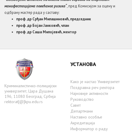
манифестацијама повећаног ризика“
, пред Комисијом за оцену и
одбрану мастер рада у саставу:
проф. др Срђан Милашиновић, председник
проф. др Бојан Јанковић, члан
проф. др Саша Милојевић, ментор
УСТАНОВА
Како је настаo Универзитет
Криминалистичко-полицијски
Поздравна реч ректора
универзитет, Цара Душана
Најновије активности
196, 11080 Београд, Србија
Руководство
rektorat[@]kpu.edu.rs
Савет
Департмани
Наставно особље
Акредитација
Информатор о раду