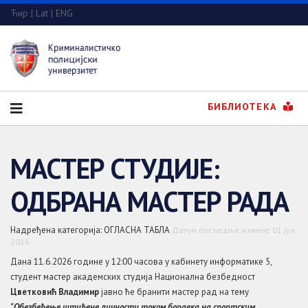
Ћир
|
Lat
|
ENG
БИБЛИОТЕКА
МАСТЕР СТУДИЈЕ:
ОДБРАНА МАСТЕР РАДА
Надређена категорија:
ОГЛАСНА ТАБЛА
Датум последње измене 01 јун
2026
Дана 11.6.2026 године у 12:00 часова у кабинету информатике 5,
студент мастер академских студија Национална безбедност
Цветковић Владимир
јавно ће бранити мастер рад на тему
"Обезбеђење штићене личности током боравка на спортским