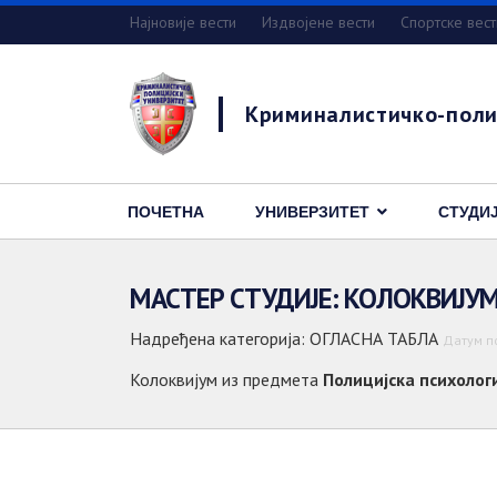
Најновије вести
Издвојене вести
Спортске вест
Криминалистичко-поли
ПОЧЕТНА
УНИВЕРЗИТЕТ
СТУДИ
МАСТЕР СТУДИЈЕ: КОЛОКВИЈУ
Надређена категорија:
ОГЛАСНА ТАБЛА
Датум п
Колоквијум из предмета
Полицијска психолог