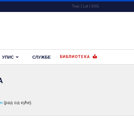
Ћир
|
Lat
|
ENG
БИБЛИОТЕКА
УПИС
СЛУЖБЕ
А
м
(рад од куће).