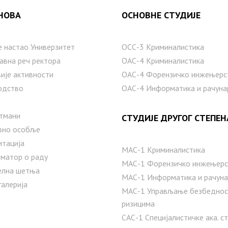
НОВА
ОСНОВНЕ СТУДИЈЕ
е настаo Универзитет
ОСС-3 Криминалистика
авна реч ректора
ОАС-4 Криминалистика
ије активности
ОАС-4 Форензичко инжењерс
одство
ОАС-4 Информатика и рачуна
тмани
СТУДИЈЕ ДРУГОГ СТЕПЕН
вно особље
итација
МАС-1 Криминалистика
матор о раду
МАС-1 Форензичко инжењерс
елна шетња
МАС-1 Информатика и рачуна
галерија
MAС-1 Управљање безбедно
ризицима
САС-1 Специјалистичке ака. с