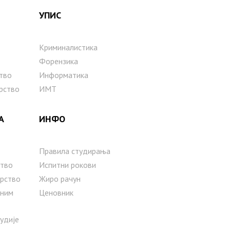
УПИС
Криминалистика
Форензика
тво
Информатика
рство
ИМТ
А
ИНФО
Правила студирања
тво
Испитни рокови
рство
Жиро рачун
сним
Ценовник
тудије