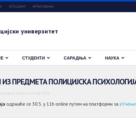
и
eСтудент
еНаставник
цијски универзитет
ЈЕ
СТУДЕНТИ
САРАДЊА
НАУКА
М ИЗ ПРЕДМЕТА ПОЛИЦИЈСКА ПСИХОЛОГИЈ
оследње измене 26 мај 2026
ија
одржаће се 30.5. у 11h online путем на платформи за
еУчење