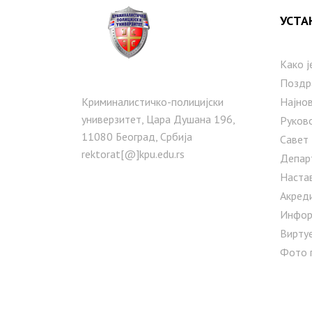
УСТА
Како ј
Поздр
Криминалистичко-полицијски
Најнов
универзитет, Цара Душана 196,
Руков
11080 Београд, Србија
Савет
rektorat[@]kpu.edu.rs
Депар
Наста
Акред
Инфор
Вирту
Фото 