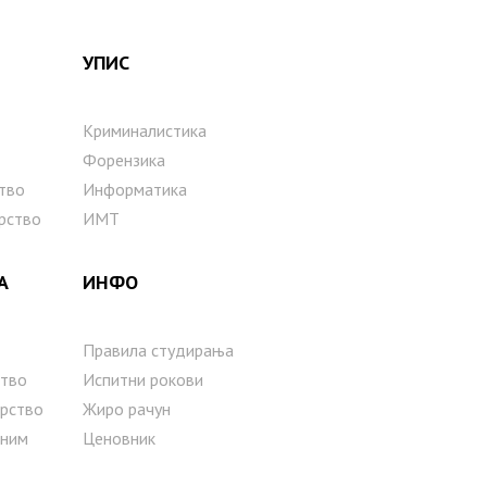
УПИС
Криминалистика
Форензика
тво
Информатика
рство
ИМТ
А
ИНФО
Правила студирања
тво
Испитни рокови
рство
Жиро рачун
сним
Ценовник