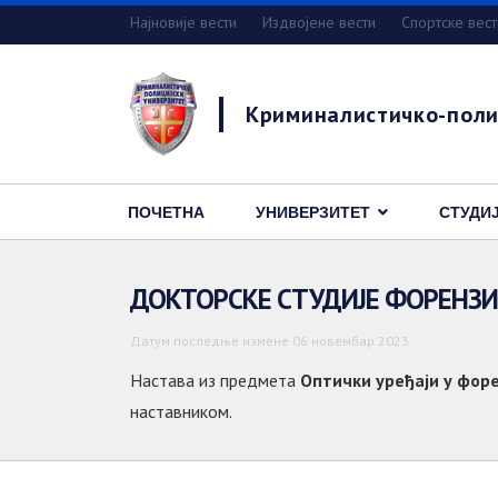
Најновије вести
Издвојене вести
Спортске вест
Криминалистичко-поли
ПОЧЕТНА
УНИВЕРЗИТЕТ
СТУДИ
ДОКТОРСКЕ СТУДИЈЕ ФОРЕНЗ
Датум последње измене 06 новембар 2023
Настава из предмета
Оптички уређаји у фор
наставником.