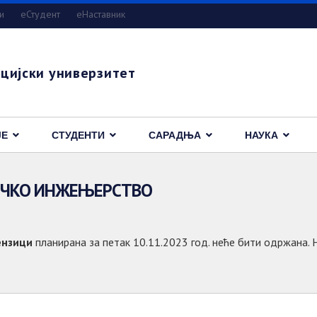
и
eСтудент
еНаставник
цијски универзитет
ЈЕ
СТУДЕНТИ
САРАДЊА
НАУКА
ИЧКО ИНЖЕЊЕРСТВО
ензици
планирана за петак 10.11.2023 год. неће бити одржана.