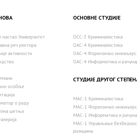
НОВА
ОСНОВНЕ СТУДИЈЕ
е настаo Универзитет
ОСС-3 Криминалистика
авна реч ректора
ОАС-4 Криминалистика
ије активности
ОАС-4 Форензичко инжењерс
одство
ОАС-4 Информатика и рачуна
тмани
СТУДИЈЕ ДРУГОГ СТЕПЕН
вно особље
итација
МАС-1 Криминалистика
матор о раду
МАС-1 Форензичко инжењерс
елна шетња
МАС-1 Информатика и рачуна
галерија
MAС-1 Управљање безбедно
ризицима