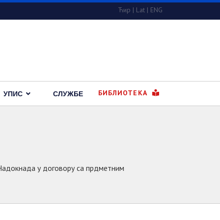
Ћир
|
Lat
|
ENG
БИБЛИОТЕКА
УПИС
СЛУЖБЕ
 Надокнада у договору са прдметним