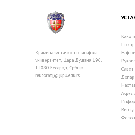
УСТА
Како ј
Поздр
Криминалистичко-полицијски
Најнов
универзитет, Цара Душана 196,
Руков
11080 Београд, Србија
Савет
rektorat[@]kpu.edu.rs
Депар
Наста
Акред
Инфор
Вирту
Фото 