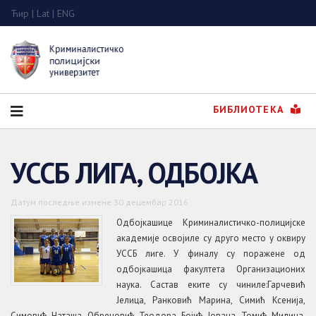
Ћир
|
Lat
|
ENG
БИБЛИОТЕКА
УССБ ЛИГА, ОДБОЈКА
Датум последње измене 30 децембар 2016
Одбојкашице Криминалистичко-полицијске
академије освојиле су друго место у оквиру
УССБ лиге. У финалу су поражене од
одбојкашица факултета Организационих
наука. Састав еките су чиниле:Гарчевић
Јелица, Ранковић Марина, Симић Ксенија,
Симовић Наташа, Обреновић Теодора, Бојић Јована, Томић Милица,