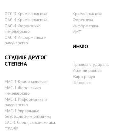
ОСС-3 Криминалистика
Криминалистика
ОАС-4 Криминалистика
Форензика
ОАС-4 Форензичко
Информатика
инжењерство
ИМТ
ОАС-4 Информатика и
рачунарство
ИНФО
СТУДИЈЕ ДРУГОГ
СТЕПЕНА
Правила студирања
Испитни рокови
Жиро рачун
МАС-1 Криминалистика
Ценовник
МАС-1 Форензичко
инжењерство
МАС-1 Информатика и
рачунарство
MAС-1 Управљање
безбедносним ризицима
САС-1 Специјалистичке ака.
студије