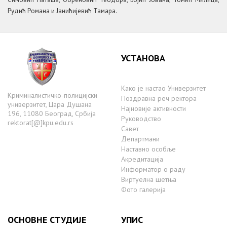
Рудић Романа и Јанићијевић Тамара.
УСТАНОВА
Како је настаo Универзитет
Криминалистичко-полицијски
Поздравна реч ректора
универзитет, Цара Душана
Најновије активности
196, 11080 Београд, Србија
Руководство
rektorat[@]kpu.edu.rs
Савет
Департмани
Наставно особље
Акредитација
Информатор о раду
Виртуелна шетња
Фото галерија
ОСНОВНЕ СТУДИЈЕ
УПИС