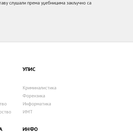
ставу слушали према уџебницима закључно са
УПИС
Криминалистика
Форензика
тво
Информатика
рство
ИМТ
А
ИНФО