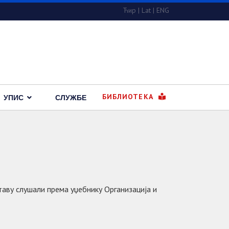
Ћир
|
Lat
|
ENG
БИБЛИОТЕКА
УПИС
СЛУЖБЕ
таву слушали према уџебнику Организација и