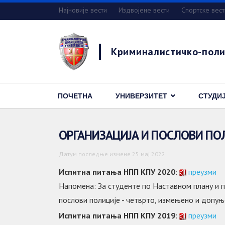
Најновије вести
Издвојене вести
Спортске вест
Криминалистичко-поли
ПОЧЕТНА
УНИВЕРЗИТЕТ
СТУДИ
ОРГАНИЗАЦИЈА И ПОСЛОВИ ПО
Датум последње измене 25 мај 2022
Испитна питања НПП КПУ 2020
:
преузми
Напомена: За студенте по Наставном плану и п
послови полиције - четврто, измењено и допуње
Испитна питања НПП КПУ 2019
:
преузми