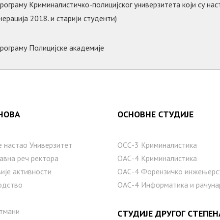
рограму Криминалистичко-полицијског универзитета који су на
ерација 2018. и старији студенти)
програму Полицијске академије
НОВА
ОСНОВНЕ СТУДИЈЕ
е настаo Универзитет
ОСС-3 Криминалистика
авна реч ректора
ОАС-4 Криминалистика
ије активности
ОАС-4 Форензичко инжењерс
одство
ОАС-4 Информатика и рачуна
тмани
СТУДИЈЕ ДРУГОГ СТЕПЕН