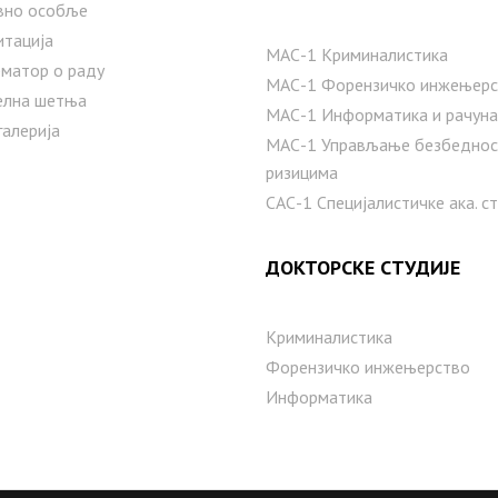
вно особље
итација
МАС-1 Криминалистика
матор о раду
МАС-1 Форензичко инжењерс
елна шетња
МАС-1 Информатика и рачуна
галерија
MAС-1 Управљање безбедно
ризицима
САС-1 Специјалистичке ака. с
ДОКТОРСКЕ СТУДИЈЕ
Криминалистика
Форензичко инжењерство
Информатика