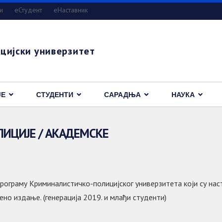
и
eСтудент
еНаставник
цијски универзитет
ЈЕ
СТУДЕНТИ
САРАДЊА
НАУКА
ЛИЦИЈЕ / АКАДЕМСКЕ
рограму Криминалистичко-полицијског универзитета који су нас
но издање. (генерација 2019. и млађи студенти)