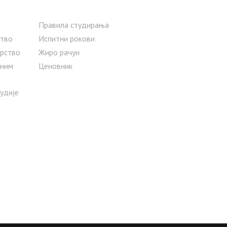
Правила студирања
тво
Испитни рокови
рство
Жиро рачун
сним
Ценовник
тудије