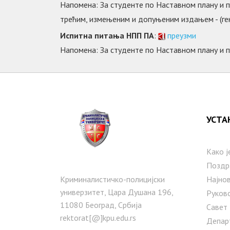
Напомена: За студенте по Наставном плану и п
трећим, измењеним и допуњеним издањем - (ген
Испитна питања НПП ПА
:
преузми
Напомена: За студенте по Наставном плану и 
УСТА
Како ј
Поздр
Криминалистичко-полицијски
Најнов
универзитет, Цара Душана 196,
Руков
11080 Београд, Србија
Савет
rektorat[@]kpu.edu.rs
Депар