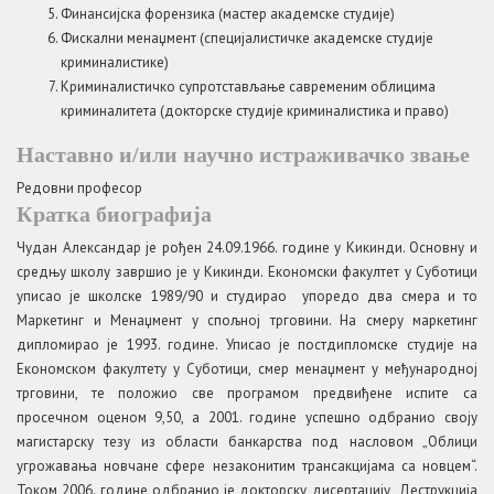
Финансијска форензика (мастер академске студије)
Фискални менаџмент (специјалистичке академске студије
криминалистике)
Криминалистичко супротстављање савременим облицима
криминалитета (докторске студије криминалистика и право)
Наставно и/или научно истраживачко звање
Редовни професор
Кратка биографија
Чудан Александар је рођен 24.09.1966. године у Кикинди. Основну и
средњу школу завршио је у Кикинди. Економски факултет у Суботици
уписао је школске 1989/90 и студирао упоредо два смера и то
Маркетинг и Менаџмент у спољној трговини. На смеру маркетинг
дипломирао је 1993. године. Уписао је постдипломске студије на
Економском факултету у Суботици, смер менаџмент у међународној
трговини, те положио све програмом предвиђене испите са
просечном оценом 9,50, а 2001. године успешно одбранио своју
магистарску тезу из области банкарства под насловом „Облици
угрожавања новчане сфере незаконитим трансакцијама са новцем“.
Током 2006. године одбранио је докторску дисертацију „Деструкција