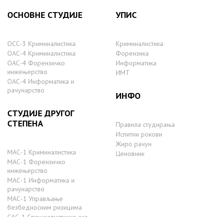
ОСНОВНЕ СТУДИЈЕ
УПИС
ОСС-3 Криминалистика
Криминалистика
ОАС-4 Криминалистика
Форензика
ОАС-4 Форензичко
Информатика
инжењерство
ИМТ
ОАС-4 Информатика и
рачунарство
ИНФО
СТУДИЈЕ ДРУГОГ
СТЕПЕНА
Правила студирања
Испитни рокови
Жиро рачун
МАС-1 Криминалистика
Ценовник
МАС-1 Форензичко
инжењерство
МАС-1 Информатика и
рачунарство
MAС-1 Управљање
безбедносним ризицима
САС-1 Специјалистичке ака.