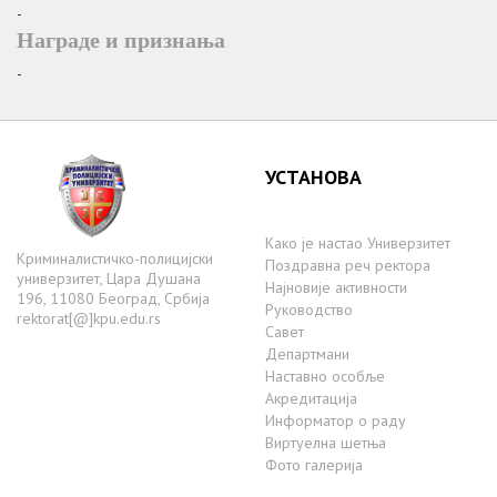
-
Награде и признања
-
УСТАНОВА
Како је настаo Универзитет
Криминалистичко-полицијски
Поздравна реч ректора
универзитет, Цара Душана
Најновије активности
196, 11080 Београд, Србија
Руководство
rektorat[@]kpu.edu.rs
Савет
Департмани
Наставно особље
Акредитација
Информатор о раду
Виртуелна шетња
Фото галерија