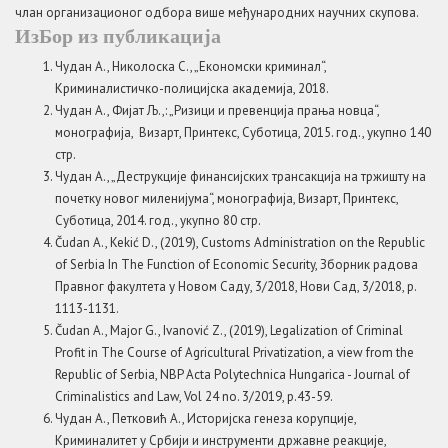
члан организационог одбора више међународних научних скупова.
ИзБор из публикација
Чудан А., Николоска С., „Економски криминал“,
Криминалистичко-полицијска академија, 2018.
Чудан А., Фијат Љ.,: „Ризици и превенција прања новца“,
монографија, Визарт, Принтекс, Суботица, 2015. год., укупно 140
стр.
Чудан А., „Деструкције финансијских трансакција на тржишту на
почетку новог миленијума“, монографија, Визарт, Принтекс,
Суботица, 2014. год., укупно 80 стр.
Čudan A., Kekić D., (2019), Customs Administration on the Republic
of Serbia In The Function of Economic Security, Зборник радова
Правног факултета у Новом Саду, 3/2018, Нови Сад, 3/2018, p.
1113-1131.
Čudan A., Major G., Ivanović Z., (2019), Legalization of Criminal
Profit in The Course of Agricultural Privatization, a view from the
Republic of Serbia, NBP Acta Polytechnica Hungarica - Journal of
Criminalistics and Law, Vol 24 no. 3/2019, p.43-59.
Чудан А., Петковић А., Историјска генеза корупције,
Криминалитет у Србији и инструменти државне реакције,