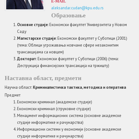
E-MAIL
aleksandar.cudan@kpu.edu.rs
Образовање
Основне студије
: Економски факултет Универзитетa у Новом
Саду
Магистарске студије
: Економски факултет у Суботици (2001)
(тема: Облици угрожавања новчане сфере незаконитим
трансакцијама са новцем)
Докторат
: Економски факултет у Суботици (2006) (тема:
Деструкција финансијских трансакција на тржишту)
Наставна област, предмети
Научна област:
Криминалистичка тактика, методика и оператива
Предмет
Економски криминал (академске студије)
Економски криминал (струковне студије)
Менаџмент информационих система (основне академске
студије информатике и рачунарства)
Информациони системи у економији (основне академске
студије информатике и рачунарства)