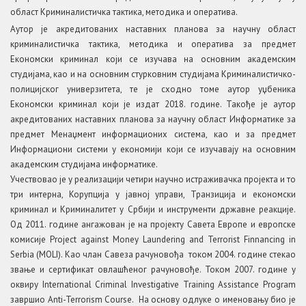
област Криминалистичка тактика, методика и оператива.
Аутор је акредитованих наставних планова за научну област
криминалистичка тактика, методика и оператива за предмет
Економски криминал који се изучава на основним академским
студијама, као и на основним стурковним студијама Криминалистичко-
полицијског универзитета, те је сходно томе аутор уџбеника
Економски криминал који је издат 2018. године. Такође је аутор
акредитованих наставних планова за научну област Информатике за
предмет Менаџмент информационих система, као и за предмет
Информациони системи у економији који се изучавају на основним
академским студијама информатике.
Учествовао је у реализацији четири научно истраживачка пројекта и то
три интерна, Корупција у јавној управи, Транзиција и економски
криминал и Криминалитет у Србији и инструменти државне реакције.
Од 2011. године ангажован је на пројекту Савета Европе и европске
комисије Project against Money Laundering and Terrorist Finnancing in
Serbia (MOLI). Као члан Савеза рачуновођа током 2004. године стекао
звање и сертификат овлашћеног рачуновође. Током 2007. године у
оквиру International Criminal Investigative Training Assistance Program
завршио Anti-Terrorism Course. На основу одлуке о именовању био је