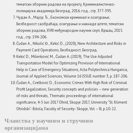
тематски зборник радова на пројекту, Криминалистичко-
полицијска академија Београд, 2016. год., стр. 377-395.
Чудан А., Мајор Ђ., Економски криминал и осигурање,
Безбедност саобраћаја, осигурање и накнаде штете, тематски
зборник радова, XVIII међународни научни скуп, Вршац, 2015.
год., стр. 194-206.
Čudan A., Nikolić Đ., Kekić D., (2020), New Architecture and Risks in
Payment Card Operations, Безбедност, Београд.
Kekić D., Milenkоvić M., Čudan A. (2019), The Use Adjusted
Transportation Model for Optimizing Provision of International
Help in Case of Emergency Situations, Acta Polytechnica Hungarica,
Journal of Applied Sciences, Volume 16 ISSUE number 3, p. 187-206.
Čudan A., Cvetković D., Economic Crimes With High Risk of Criminal
Profit Legalization, Security concepts and policies – new generation
of risks and threats, Thematic proceedings of international
significance, 4-5 Jun 2017 Ohrid, Skopje 2017, University “St. Kliment
Ohridski”- Bitola, Faculty of Security- Skopje, Vol – III, p.10-22.
Чланства у научним и стручним
организацијама