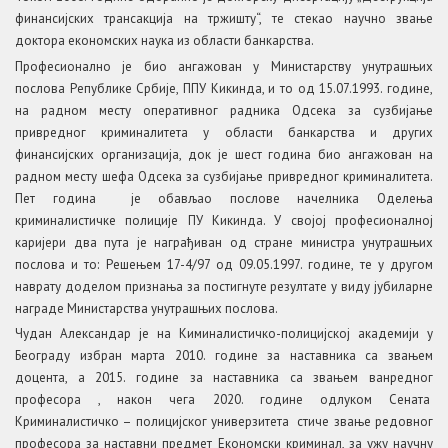
финансијских трансакција на тржишту“, те стекао научно звање
доктора економских наука из области банкарства.
Професионално је био ангажован у Министарству унутрашњих
послова Републике Србије, ППУ Кикинда, и то од 15.07.1993. године,
на радном месту оперативног радника Одсека за сузбијање
привредног криминалитета у области банкарства и других
финансијских организација, док је шест година био ангажован на
радном месту шефа Одсека за сузбијање привредног криминалитета.
Пет година је обављао послове начелника Оделења
криминалистичке полиције ПУ Кикинда. У својој професионалној
каријери два пута је награђиван од стране министра унутрашњих
послова и то: Решењем 17-4/97 од 09.05.1997. године, те у другом
наврату доделом признања за постигнуте резултате у виду јубиларне
награде Министарства унутрашњих послова.
Чудан Александар је на Киминалистичко-полицијској академији у
Београду избран марта 2010. године за наставника са звањем
доцента, а 2015. године за наставника са звањем ванредног
професора , након чега 2020. године одлуком Сената
Криминалистичко – полицијског универзитета стиче звање редовног
професора за наставни предмет Економски криминал, за ужу научну