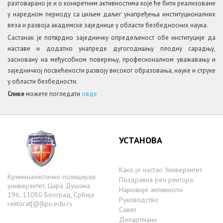
разговарано је и о конкретним активностима које ће бити реализоване
у наредном периоду са циљем даљег унапређења институционалних
веза и развоја академске заједнице у области безбедносних наука.
Састанак је потврдио заједничку опредељеност обе институције да
наставе и додатно унапреде дугогодишњу плодну сарадњу,
засновану на међусобном поверењу, професионалном уважавању и
заједничкој посвећености развоју високог образовања, науке и струке
у области безбедности.
Слике
можете погледати
овде
УСТАНОВА
Како је настаo Универзитет
Криминалистичко-полицијски
Поздравна реч ректора
универзитет, Цара Душана
Најновије активности
196, 11080 Београд, Србија
Руководство
rektorat[@]kpu.edu.rs
Савет
Департмани