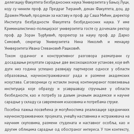
делегацију Факултета безбједносних наука Универзитета у Бањој Луци,
коју су чинили проф. др Предраг Ћеранић, декан Факултета, доц. др
Дражен Миљић, продекан за наставу и проф. др Саша Мићин, директор
Института безбједности Факултета безбједносних наука. У име
Криминалистичко-полицијског универзитета госте су дочекали ректор
проф. др Зоран Ђурђевић, проректор за науку проф. др Дарко
Симовић, секретар Универзитета Нина Николић и менаџер
Универзитета Ивана Стевановић Рашковић.
Током срдачног и конструктивног разговора разматрани су
досадашњи резултати сарадње две високошколске установе, које већ
дуги низ година успешно развијају партнерске односе у области
образовања, научноистраживачког рада и размене академских
искустава. Саговорници су истакли значај континуираног повезивања
институција које образују и усавршавају стручњаке у области
безбедности, као и потребу за даљим јачањем академске и научне
сарадње у складу са савременим изазовима и потребама струке.
Посебна пажња посвећена је могућностима реализације заједничких
научноистраживачких пројеката, учешћу наставника и истраживача на
научним скуповима, размени студената и наставног особља, као и
другим облицима сарадње од обостраног интереса. У том контексту,