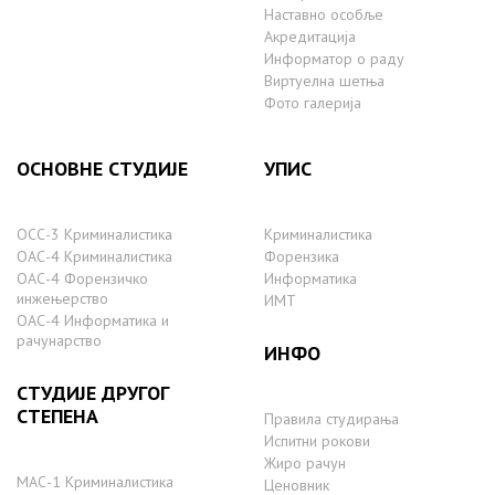
Наставно особље
Акредитација
Информатор о раду
Виртуелна шетња
Фото галерија
ОСНОВНЕ СТУДИЈЕ
УПИС
ОСС-3 Криминалистика
Криминалистика
ОАС-4 Криминалистика
Форензика
ОАС-4 Форензичко
Информатика
инжењерство
ИМТ
ОАС-4 Информатика и
рачунарство
ИНФО
СТУДИЈЕ ДРУГОГ
СТЕПЕНА
Правила студирања
Испитни рокови
Жиро рачун
МАС-1 Криминалистика
Ценовник