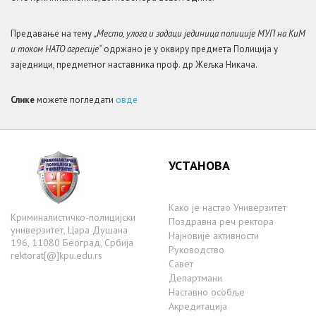
Предавање на тему
„Место, улога и задаци јединица полиције МУП на КиМ
и током НАТО агресије“
одржано је у оквиру предмета Полиција у
заједници, предметног наставника проф. др Жељка Никача.
Слике
можете погледати
овде
УСТАНОВА
Како је настаo Универзитет
Криминалистичко-полицијски
Поздравна реч ректора
универзитет, Цара Душана
Најновије активности
196, 11080 Београд, Србија
Руководство
rektorat[@]kpu.edu.rs
Савет
Департмани
Наставно особље
Акредитација