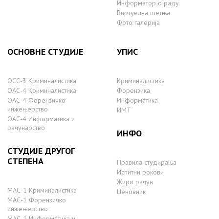
Информатор о раду
Виртуелна шетња
Фото галерија
ОСНОВНЕ СТУДИЈЕ
УПИС
ОСС-3 Криминалистика
Криминалистика
ОАС-4 Криминалистика
Форензика
ОАС-4 Форензичко
Информатика
инжењерство
ИМТ
ОАС-4 Информатика и
рачунарство
ИНФО
СТУДИЈЕ ДРУГОГ
СТЕПЕНА
Правила студирања
Испитни рокови
Жиро рачун
МАС-1 Криминалистика
Ценовник
МАС-1 Форензичко
инжењерство
МАС-1 Информатика и