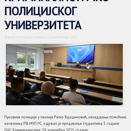
ПОЛИЦИЈСКОГ
УНИВЕРЗИТЕТА
Датум последње измене 21 новембар 2025
Пуковник полиције у пензији Ратко Вујадиновић, некадашњи помоћник
начелника РЈБ МУП РС, одржао је предавање студентима 3. године
ОАС Криминалистике, 18. новембра 2025. године.