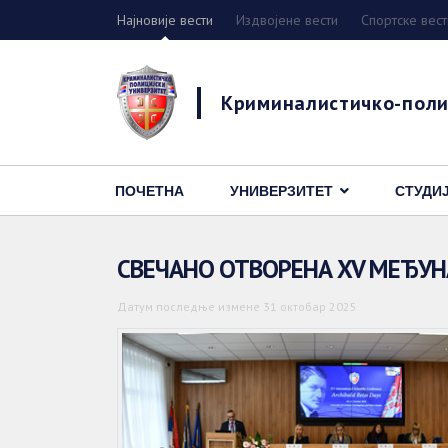
Најновије вести
Издвојене вести
Спортске вест
Криминалистичко-поли
ПОЧЕТНА
УНИВЕРЗИТЕТ
СТУДИ
СВЕЧАНО ОТВОРЕНА XV МЕЂУН
Датум последње измене 31 октобар 2025