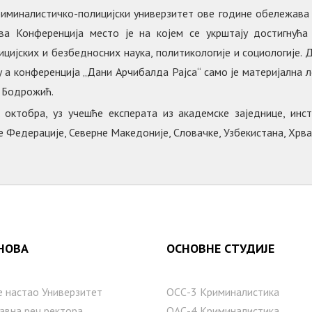
иминалистичко-полицијски универзитет ове године обележава 
а Конференција место је на којем се укрштају достигнућа 
ијских и безбедносних наука, политикологије и социологије. 
 а конференција „Дани Арчибалда Рајса“ само је материјална л
р Бодрожић.
. октобра, уз учешће експерата из академске заједнице, инс
ке Федерације, Северне Македоније, Словачке, Узбекистана, Хрват
НОВА
ОСНОВНЕ СТУДИЈЕ
е настаo Универзитет
ОСС-3 Криминалистика
авна реч ректора
ОАС-4 Криминалистика