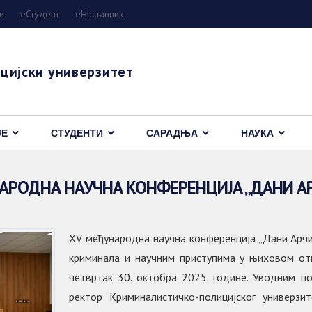
и
eСтудент
еНаставник
цијски универзитет
ЈЕ
СТУДЕНТИ
САРАДЊА
НАУКА
АРОДНА НАУЧНА КОНФЕРЕНЦИЈА „ДАНИ АР
XV међународна научна конференција „Дани Арчи
криминала и научним приступима у њиховом отк
четвртак 30. октобра 2025. године. Уводним п
ректор Криминалистичко-полицијског универзи