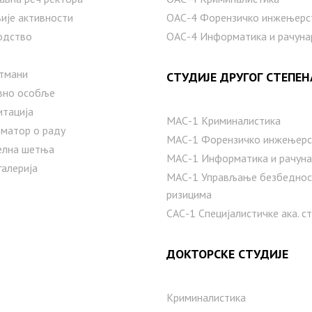
ије активности
ОАС-4 Форензичко инжењерс
одство
ОАС-4 Информатика и рачуна
тмани
СТУДИЈЕ ДРУГОГ СТЕПЕН
вно особље
итација
МАС-1 Криминалистика
матор о раду
МАС-1 Форензичко инжењерс
елна шетња
МАС-1 Информатика и рачуна
галерија
MAС-1 Управљање безбедно
ризицима
САС-1 Специјалистичке ака. с
ДОКТОРСКЕ СТУДИЈЕ
Криминалистика