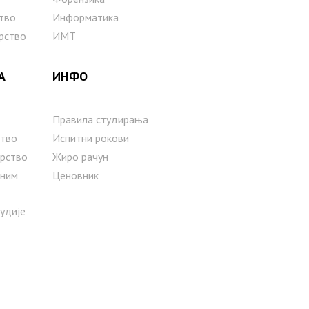
тво
Информатика
рство
ИМТ
А
ИНФО
Правила студирања
тво
Испитни рокови
рство
Жиро рачун
сним
Ценовник
тудије