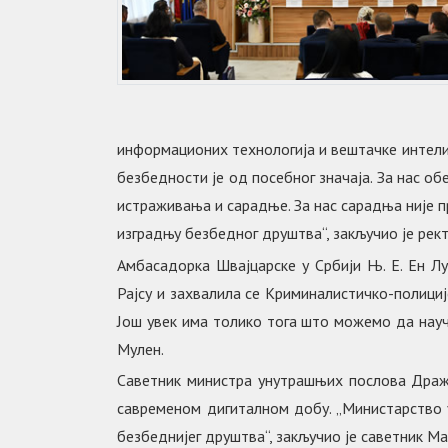
информационих технологија и вештачке интел
безбедности је од посебног значаја. За нас о
истраживања и сарадње. За нас сарадња није 
изградњу безбедног друштва“, закључио је рек
Амбасадорка Швајцарске у Србији Њ. Е. Ен Л
Рајсу и захвалила се Криминалистичко-полицијс
Још увек има толико тога што можемо да науч
Мулен.
Саветник министра унутрашњих послова Драже
савременом дигиталном добу. „Министарство 
безбеднијег друштва“, закључио је саветник Ма