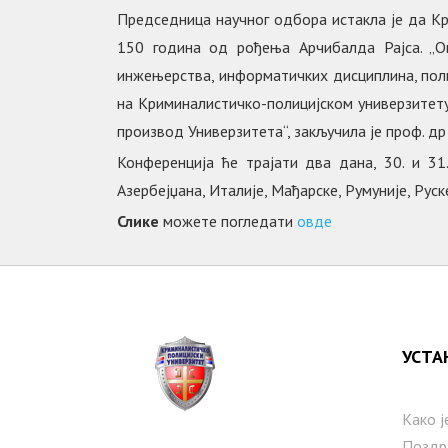
Председница научног одбора истакла је да Кр
150 година од рођења Арчибалда Рајса. „Ов
инжењерства, информатичких дисциплина, полиц
на Криминалистичко-полицијском универзитету
производ Универзитета“, закључила је проф. д
Конференција ће трајати два дана, 30. и 31
Азербејџана, Италије, Мађарске, Румуније, Рус
Слике
можете погледати
овде
УСТА
Како ј
Поздр