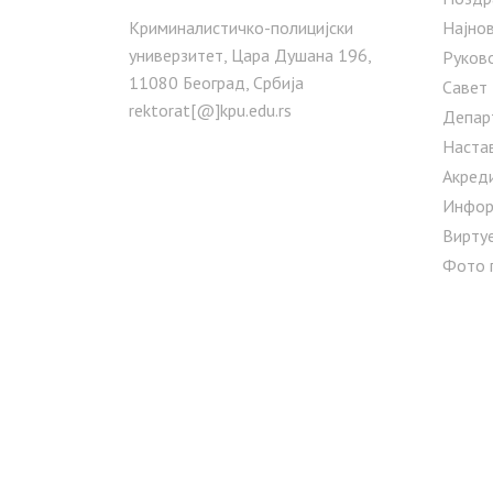
Криминалистичко-полицијски
Најнов
универзитет, Цара Душана 196,
Руков
11080 Београд, Србија
Савет
rektorat[@]kpu.edu.rs
Депар
Наста
Акред
Инфор
Вирту
Фото 