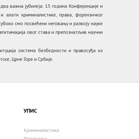
два важна јубилеја: 15 година Конференције и
и алати криминалистике, права, форензичког
Дубоко смо посвећени неговању и развоју науке
егитимација овог става и препознатљив научни
титуција система безбедности и правосуђа из
ске, Црне Горе и Србије.
УПИС
Криминалистика
Форензика