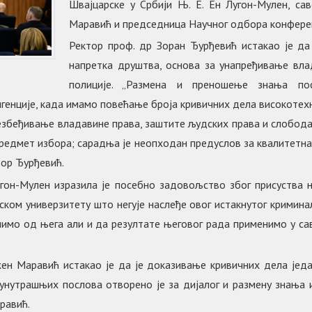
Швајцарске у Србији Њ. Е. Ен Лугон-Мулен, с
Маравић и председница Научног одбора конфере
Ректор проф. др Зоран Ђурђевић истакао је да
напретка друштва, основа за унапређивање вла
полиције. „Размена и преношење знања по
игенције, када имамо повећање броја кривичних дела високоте
безбеђивање владавине права, заштите људских права и слобод
предмет избора; сарадња је неопходан предуслов за квалитетна
тор Ђурђевић.
угон-Мулен изразила је посебно задовољство због присуства 
ком универзитету што негује наслеђе овог истакнутог криминал
имо од њега али и да резултате његовог рада применимо у сав
н Маравић истакао је да је доказивање кривичних дела један
унутрашњих послова отворено је за дијалог и размену знања и
равић.