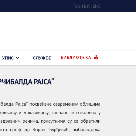
Ћир
|
Lat
|
ENG
БИБЛИОТЕКА
УПИС
СЛУЖБЕ
ЧИБАЛДА РАЈСА“
балда Рајса“, посвећена савременим облицима
ривању и доказивању, свечано је отворена у
оздравним речима, присутнима су се обратили
тета проф. др Зоран Ђурђевић, амбасадорка