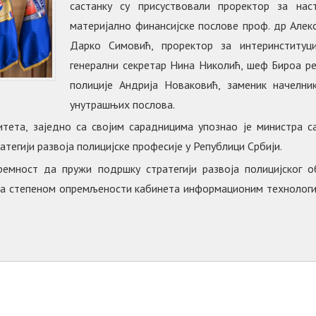
састанку су присуствовали проректор за на
материјално финансијске послове проф. др Алек
Дарко Симовић, проректор за интеринституц
генерални секретар Нина Николић, шеф Бироа р
полиције Андрија Новаковић, заменик начелни
унутрашњих послова.
итета, заједно са својим сарадницима упознао је министра
тегији развоја полицијске професије у Републици Србији.
ремност да пружи подршку стратегији развоја полицијског о
а степеном опремљености кабинета информационим технологи