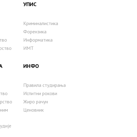
УПИС
Криминалистика
Форензика
тво
Информатика
рство
ИМТ
А
ИНФО
Правила студирања
тво
Испитни рокови
рство
Жиро рачун
сним
Ценовник
тудије