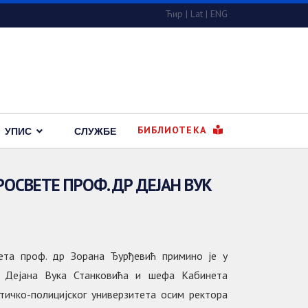
Ћир
|
Lat
|
ENG
БИБЛИОТЕКА
УПИС
СЛУЖБЕ
СВЕТЕ ПРОФ. ДР ДЕЈАН ВУК
тета проф. др Зорана Ђурђевић примино је у
р Дејана Вука Станковића и шефа Кабинета
тичко-полицијског универзитета осим ректора