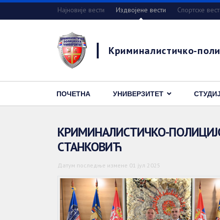
Најновије вести
Издвојене вести
Спортске вест
Криминалистичко-поли
ПОЧЕТНА
УНИВЕРЗИТЕТ
СТУДИ
КРИМИНАЛИСТИЧКО-ПОЛИЦИЈСК
СТАНКОВИЋ
Датум последње измене 01 јул 2025