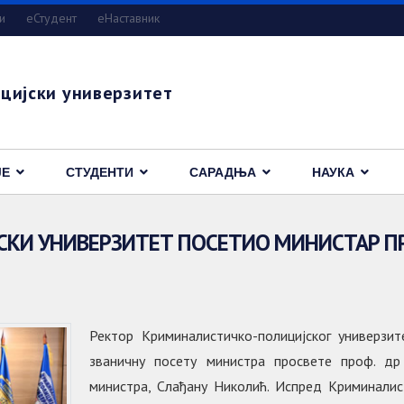
и
eСтудент
еНаставник
цијски универзитет
ЈЕ
СТУДЕНТИ
САРАДЊА
НАУКА
И УНИВЕРЗИТЕТ ПОСЕТИО МИНИСТАР ПРО
Ректор Криминалистичко-полицијског универзи
званичну посету министра просвете проф. д
министра, Слађану Николић. Испред Криминалис