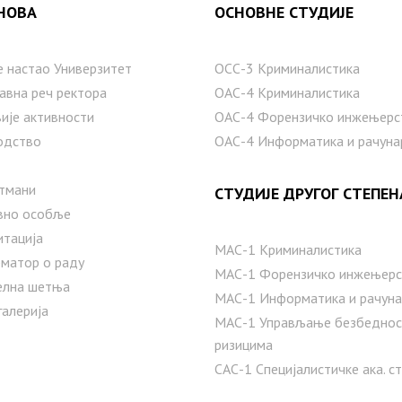
НОВА
ОСНОВНЕ СТУДИЈЕ
е настаo Универзитет
ОСС-3 Криминалистика
авна реч ректора
ОАС-4 Криминалистика
ије активности
ОАС-4 Форензичко инжењерс
одство
ОАС-4 Информатика и рачуна
тмани
СТУДИЈЕ ДРУГОГ СТЕПЕН
вно особље
итација
МАС-1 Криминалистика
матор о раду
МАС-1 Форензичко инжењерс
елна шетња
МАС-1 Информатика и рачуна
галерија
MAС-1 Управљање безбедно
ризицима
САС-1 Специјалистичке ака. с