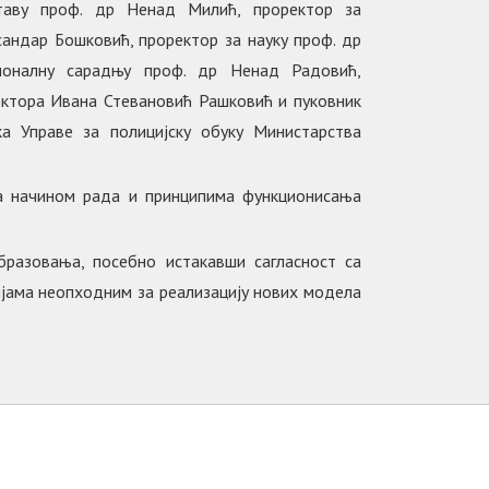
ставу проф. др Ненад Милић, проректор за
сандар Бошковић, проректор за науку проф. др
ионалну сарадњу проф. др Ненад Радовић,
ектора Ивана Стевановић Рашковић и пуковник
ка Управе за полицијску обуку Министарства
 са начином рада и принципима функционисања
бразовања, посебно истакавши сагласност са
јама неопходним за реализацију нових модела