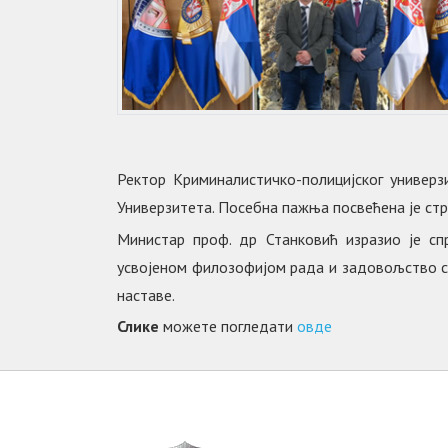
Ректор Криминалистичко-полицијског универз
Универзитета. Посебна пажња посвећена је стра
Министар проф. др Станковић изразио је сп
усвојеном филозофијом рада и задовољство с
наставе.
Слике
можете погледати
овде