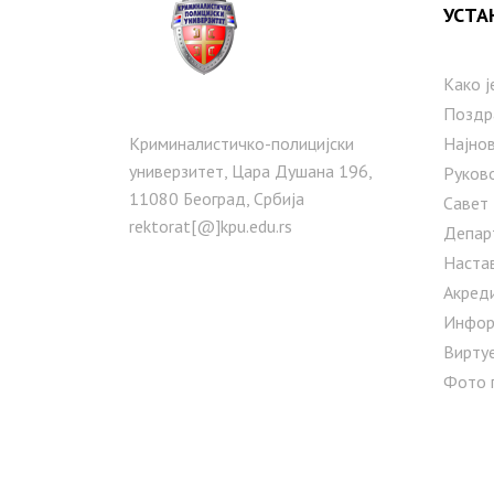
УСТА
Како ј
Поздр
Криминалистичко-полицијски
Најнов
универзитет, Цара Душана 196,
Руков
11080 Београд, Србија
Савет
rektorat[@]kpu.edu.rs
Депар
Наста
Акред
Инфор
Вирту
Фото 