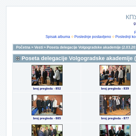
КП
g
P
Spisak albuma
Poslednje postavljeno
Poslednji k
Početna
>
Vesti
>
Poseta delegacije Volgogradske akademije (2.03.20
Poseta delegacije Volgogradske akademije (
broj pregleda - 852
broj pregleda - 839
broj pregleda - 885
broj pregleda - 877