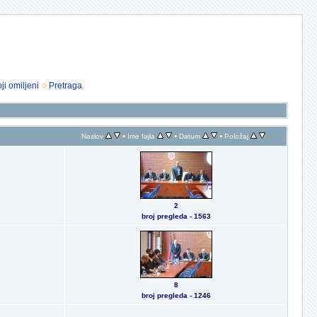
ji omiljeni
Pretraga
•
•
•
Naslov
Ime fajla
Datum
Položaj
2
broj pregleda - 1563
8
broj pregleda - 1246