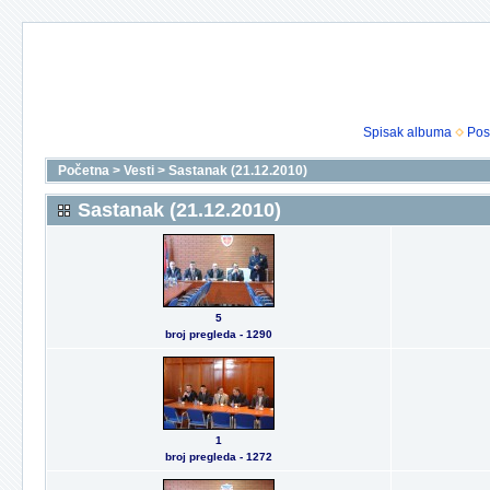
Spisak albuma
Pos
Početna
>
Vesti
>
Sastanak (21.12.2010)
Sastanak (21.12.2010)
5
broj pregleda - 1290
1
broj pregleda - 1272