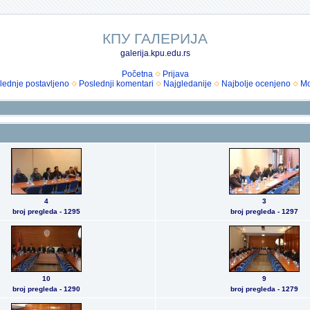
КПУ ГАЛЕРИЈА
galerija.kpu.edu.rs
Početna
Prijava
lednje postavljeno
Poslednji komentari
Najgledanije
Najbolje ocenjeno
Mo
4
3
broj pregleda - 1295
broj pregleda - 1297
10
9
broj pregleda - 1290
broj pregleda - 1279