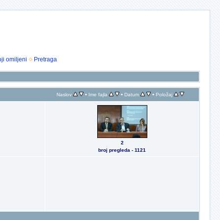
ji omiljeni
Pretraga
•
•
•
Naslov
Ime fajla
Datum
Položaj
2
broj pregleda - 1121