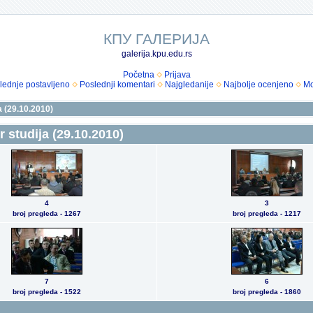
КПУ ГАЛЕРИЈА
galerija.kpu.edu.rs
Početna
Prijava
lednje postavljeno
Poslednji komentari
Najgledanije
Najbolje ocenjeno
Mo
a (29.10.2010)
r studija (29.10.2010)
4
3
broj pregleda - 1267
broj pregleda - 1217
7
6
broj pregleda - 1522
broj pregleda - 1860