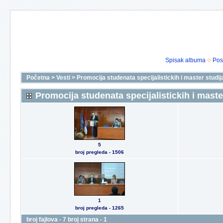
Spisak albuma
Pos
Početna
>
Vesti
>
Promocija studenata specijalistickih i master studij
Promocija studenata specijalistickih i maste
5
broj pregleda - 1506
1
broj pregleda - 1265
broj fajlova - 7 broj strana - 1