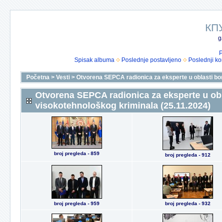
КП
g
P
Spisak albuma
Poslednje postavljeno
Poslednji k
Početna
>
Vesti
>
Otvorena SEPCA radionica za eksperte u oblasti bor
Otvorena SEPCA radionica za eksperte u obl
visokotehnološkog kriminala (25.11.2024)
broj pregleda - 859
broj pregleda - 912
broj pregleda - 959
broj pregleda - 932