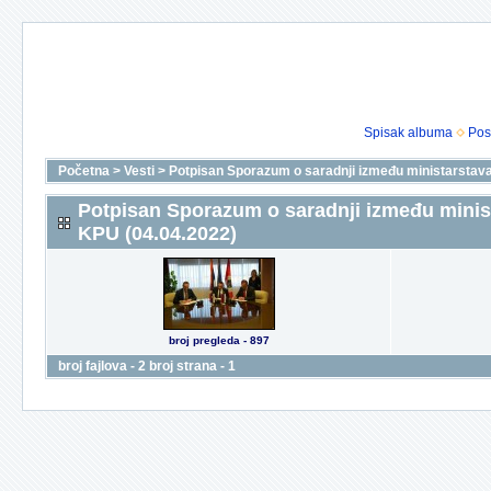
Spisak albuma
Pos
Početna
>
Vesti
>
Potpisan Sporazum o saradnji između ministarstava 
Potpisan Sporazum o saradnji između minist
KPU (04.04.2022)
broj pregleda - 897
broj fajlova - 2 broj strana - 1