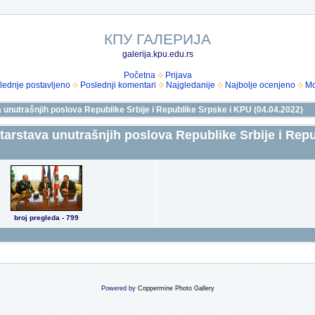
КПУ ГАЛЕРИЈА
galerija.kpu.edu.rs
Početna
Prijava
lednje postavljeno
Poslednji komentari
Najgledanije
Najbolje ocenjeno
Mo
unutrašnjih poslova Republike Srbije i Republike Srpske i KPU (04.04.2022)
arstava unutrašnjih poslova Republike Srbije i Repu
broj pregleda - 799
Powered by
Coppermine Photo Gallery