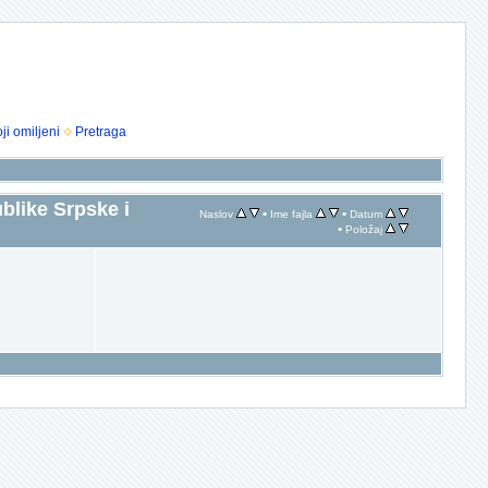
ji omiljeni
Pretraga
blike Srpske i
•
•
Naslov
Ime fajla
Datum
•
Položaj