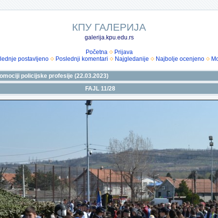
КПУ ГАЛЕРИЈА
galerija.kpu.edu.rs
Početna
Prijava
lednje postavljeno
Poslednji komentari
Najgledanije
Najbolje ocenjeno
Mo
omociji policijske profesije (22.03.2023)
FAJL 11/28