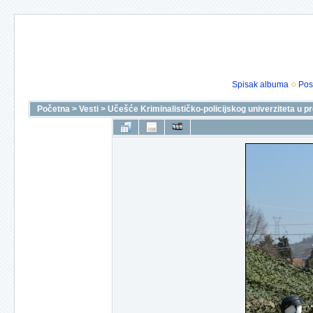
Spisak albuma
Pos
Početna
>
Vesti
>
Učešće Kriminalističko-policijskog univerziteta u pr