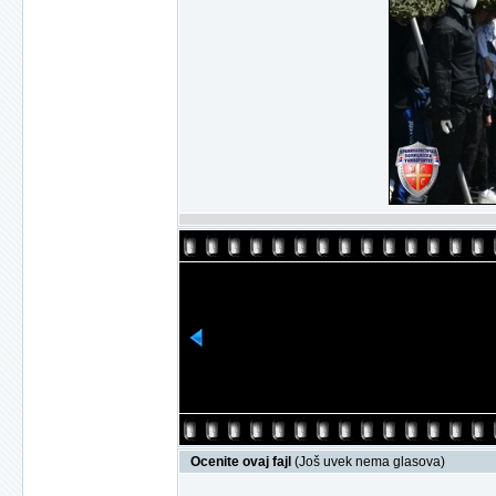
Ocenite ovaj fajl
(Još uvek nema glasova)