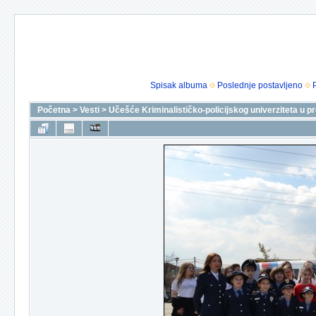
Spisak albuma
Poslednje postavljeno
Početna
>
Vesti
>
Učešće Kriminalističko-policijskog univerziteta u pr