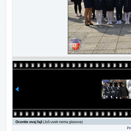
Ocenite ovaj fajl
(Još uvek nema glasova)
Pr