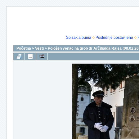
Spisak albuma
Poslednje postavljeno
Početna
>
Vesti
>
Položen venac na grob dr Arčibalda Rajsa (08.02.20