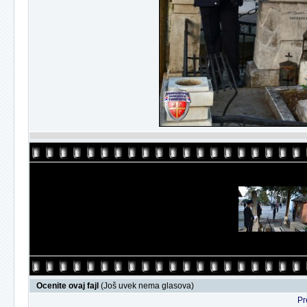
Ocenite ovaj fajl
(Još uvek nema glasova)
Pr