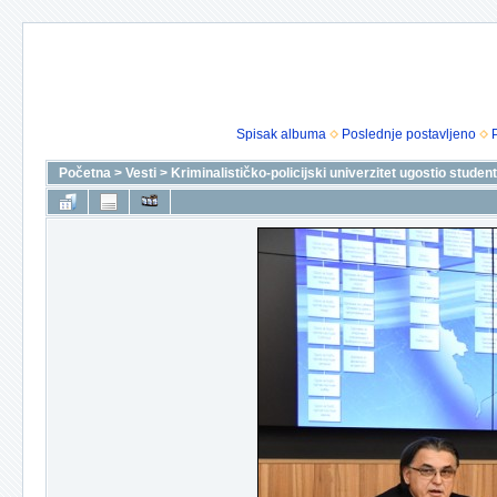
Spisak albuma
Poslednje postavljeno
Početna
>
Vesti
>
Kriminalističko-policijski univerzitet ugostio stude