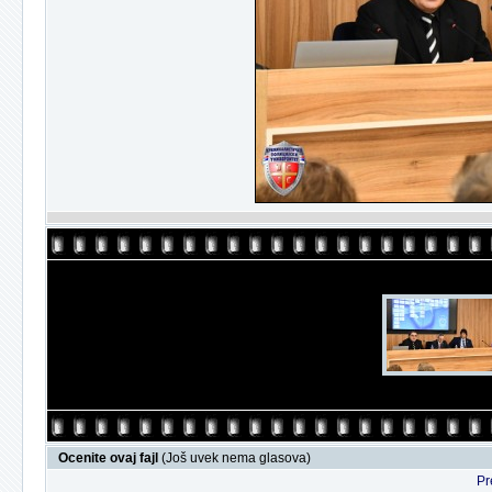
Ocenite ovaj fajl
(Još uvek nema glasova)
Pr