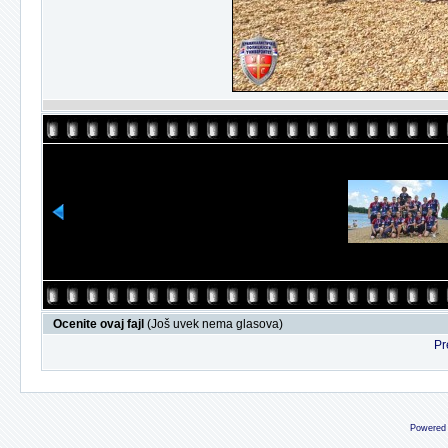
Ocenite ovaj fajl
(Još uvek nema glasova)
Pr
Powered