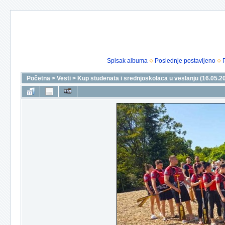
Spisak albuma
Poslednje postavljeno
Početna
>
Vesti
>
Kup studenata i srednjoskolaca u veslanju (16.05.2