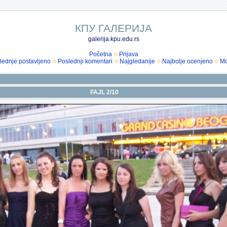
КПУ ГАЛЕРИЈА
galerija.kpu.edu.rs
Početna
Prijava
lednje postavljeno
Poslednji komentari
Najgledanije
Najbolje ocenjeno
Mo
FAJL 2/10