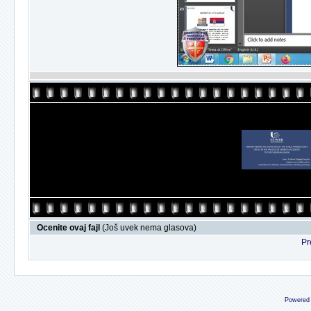
Ocenite ovaj fajl
(Još uvek nema glasova)
Pr
Powered