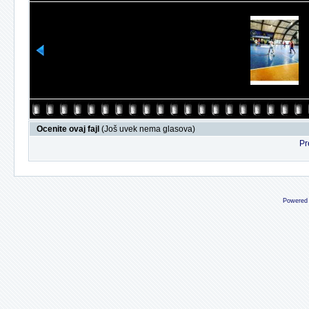
Ocenite ovaj fajl
(Još uvek nema glasova)
Pr
Powered