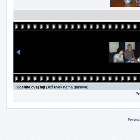
Ocenite ovaj fajl
(Još uvek nema glasova)
Pr
Powered