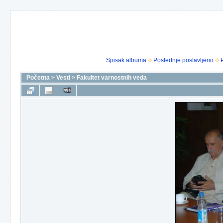
Spisak albuma
Poslednje postavljeno
Početna
>
Vesti
>
Fakultet varnostnih veda