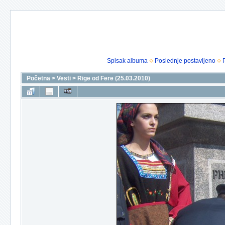
Spisak albuma
Poslednje postavljeno
Početna
>
Vesti
>
Rige od Fere (25.03.2010)