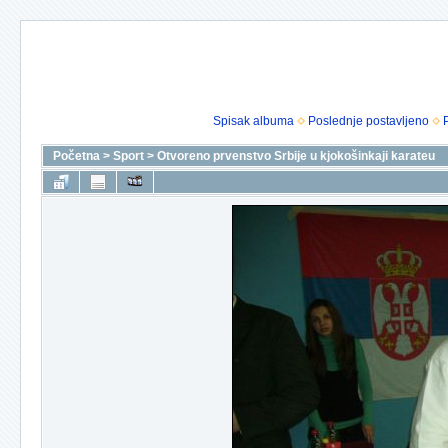
Spisak albuma
Poslednje postavljeno
Početna
>
Sport
>
Otvoreno prvenstvo Srbije u kjokošinkaji karateu