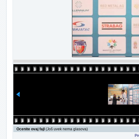
Ocenite ovaj fajl
(Još uvek nema glasova)
Pr