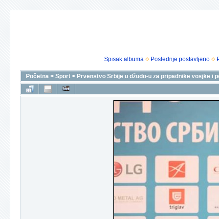
Spisak albuma
Poslednje postavljeno
Početna
>
Sport
>
Prvenstvo Srbije u džudo-u za pripadnike vosjke i po