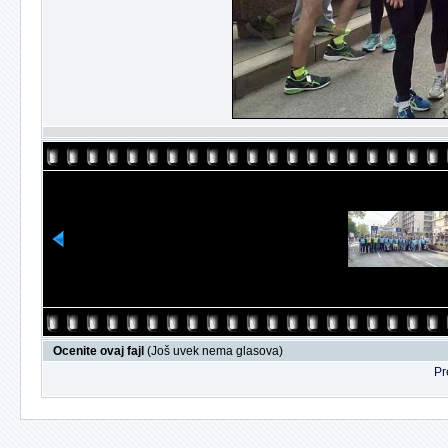
Ocenite ovaj fajl
(Još uvek nema glasova)
Pr