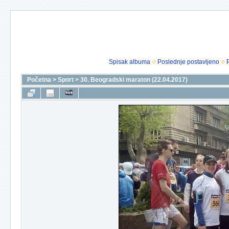
Spisak albuma
Poslednje postavljeno
Početna
>
Sport
>
30. Beogradski maraton (22.04.2017)