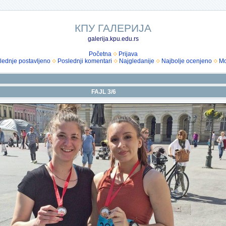
КПУ ГАЛЕРИЈА
galerija.kpu.edu.rs
Početna
Prijava
lednje postavljeno
Poslednji komentari
Najgledanije
Najbolje ocenjeno
Mo
FAJL 3/6