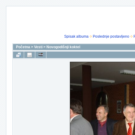
Spisak albuma
Poslednje postavljeno
Početna
>
Vesti
>
Novogodišnji koktel