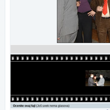
Ocenite ovaj fajl
(Još uvek nema glasova)