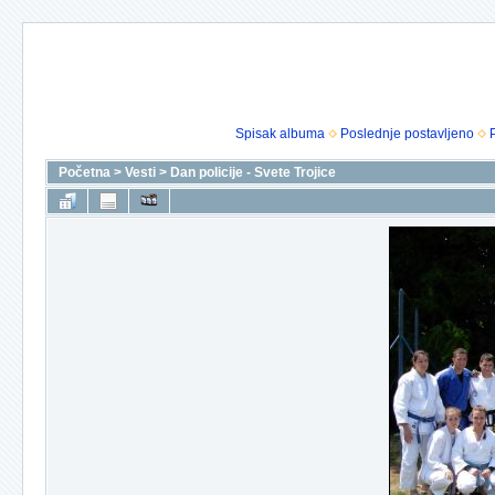
Spisak albuma
Poslednje postavljeno
Početna
>
Vesti
>
Dan policije - Svete Trojice