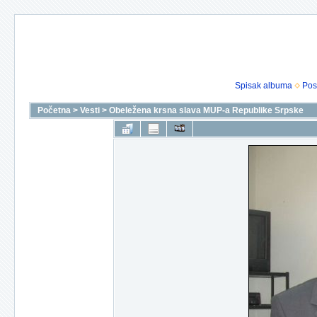
Spisak albuma
Pos
Početna
>
Vesti
>
Obeležena krsna slava MUP-a Republike Srpske