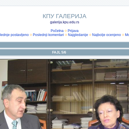
КПУ ГАЛЕРИЈА
galerija.kpu.edu.rs
Početna
Prijava
lednje postavljeno
Poslednji komentari
Najgledanije
Najbolje ocenjeno
Mo
FAJL 5/6