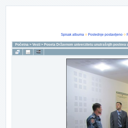
Spisak albuma
Poslednje postavljeno
Početna
>
Vesti
>
Poseta Državnom univerzitetu unutrašnjih poslova 