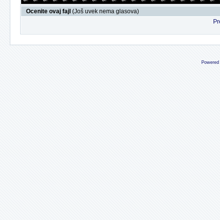
Ocenite ovaj fajl
(Još uvek nema glasova)
Pr
Powered