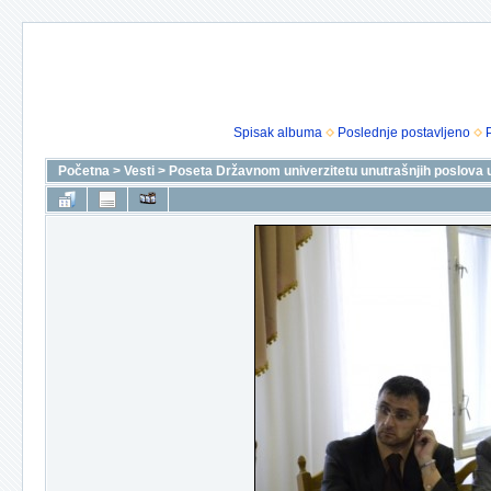
Spisak albuma
Poslednje postavljeno
Početna
>
Vesti
>
Poseta Državnom univerzitetu unutrašnjih poslova 