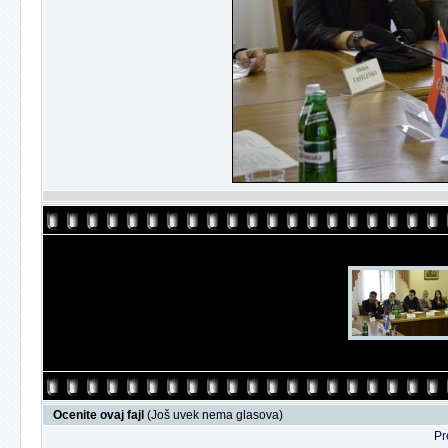
Ocenite ovaj fajl
(Još uvek nema glasova)
Pr