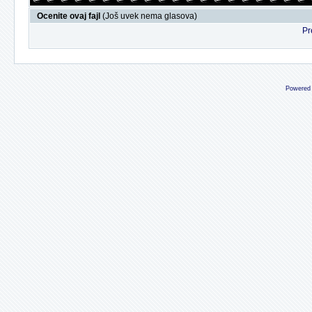
Ocenite ovaj fajl
(Još uvek nema glasova)
Pr
Powered