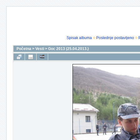
Spisak albuma
Poslednje postavljeno
Početna
>
Vesti
>
Goc 2013 (25.04.2013.)