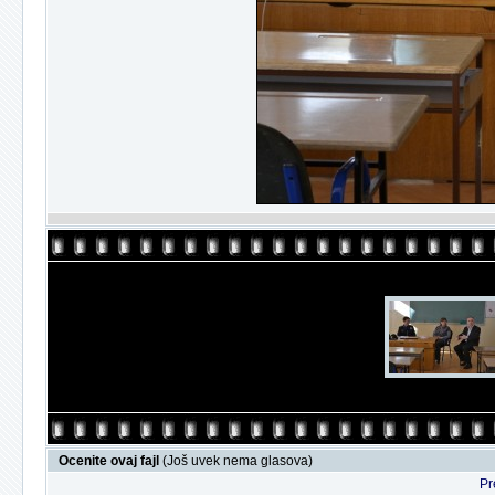
Ocenite ovaj fajl
(Još uvek nema glasova)
Pr