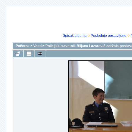
Spisak albuma
Poslednje postavljeno
Početna
>
Vesti
>
Policijski savetnik Biljana Lazarević održala pred