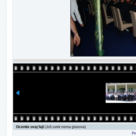
Ocenite ovaj fajl
(Još uvek nema glasova)
Pr