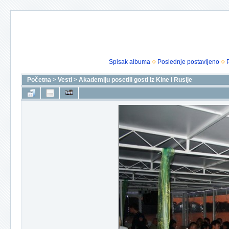
Spisak albuma
Poslednje postavljeno
Početna
>
Vesti
>
Akademiju posetili gosti iz Kine i Rusije